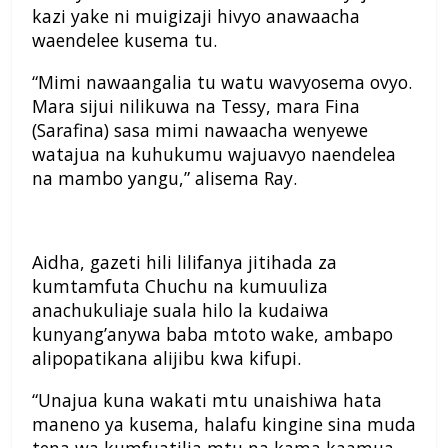
kazi yake ni muigizaji hivyo anawaacha
waendelee kusema tu.
“Mimi nawaangalia tu watu wavyosema ovyo.
Mara sijui nilikuwa na Tessy, mara Fina
(Sarafina) sasa mimi nawaacha wenyewe
watajua na kuhukumu wajuavyo naendelea
na mambo yangu,” alisema Ray.
Aidha, gazeti hili lilifanya jitihada za
kumtamfuta Chuchu na kumuuliza
anachukuliaje suala hilo la kudaiwa
kunyang’anywa baba mtoto wake, ambapo
alipopatikana alijibu kwa kifupi.
“Unajua kuna wakati mtu unaishiwa hata
maneno ya kusema, halafu kingine sina muda