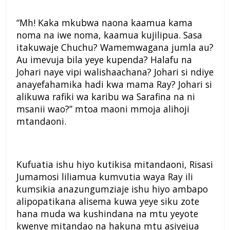
“Mh! Kaka mkubwa naona kaamua kama
noma na iwe noma, kaamua kujilipua. Sasa
itakuwaje Chuchu? Wamemwagana jumla au?
Au imevuja bila yeye kupenda? Halafu na
Johari naye vipi walishaachana? Johari si ndiye
anayefahamika hadi kwa mama Ray? Johari si
alikuwa rafiki wa karibu wa Sarafina na ni
msanii wao?” mtoa maoni mmoja alihoji
mtandaoni.
Kufuatia ishu hiyo kutikisa mitandaoni, Risasi
Jumamosi liliamua kumvutia waya Ray ili
kumsikia anazungumziaje ishu hiyo ambapo
alipopatikana alisema kuwa yeye siku zote
hana muda wa kushindana na mtu yeyote
kwenye mitandao na hakuna mtu asiyejua