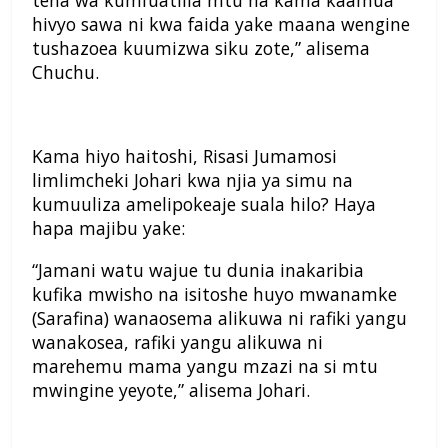
tena wa kumfuatilia mtu na kama kaamua
hivyo sawa ni kwa faida yake maana wengine
tushazoea kuumizwa siku zote,” alisema
Chuchu.
Kama hiyo haitoshi, Risasi Jumamosi
limlimcheki Johari kwa njia ya simu na
kumuuliza amelipokeaje suala hilo? Haya
hapa majibu yake:
“Jamani watu wajue tu dunia inakaribia
kufika mwisho na isitoshe huyo mwanamke
(Sarafina) wanaosema alikuwa ni rafiki yangu
wanakosea, rafiki yangu alikuwa ni
marehemu mama yangu mzazi na si mtu
mwingine yeyote,” alisema Johari.