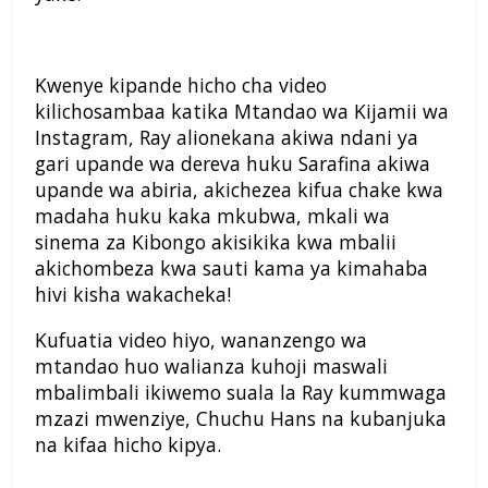
Kwenye kipande hicho cha video
kilichosambaa katika Mtandao wa Kijamii wa
Instagram, Ray alionekana akiwa ndani ya
gari upande wa dereva huku Sarafina akiwa
upande wa abiria, akichezea kifua chake kwa
madaha huku kaka mkubwa, mkali wa
sinema za Kibongo akisikika kwa mbalii
akichombeza kwa sauti kama ya kimahaba
hivi kisha wakacheka!
Kufuatia video hiyo, wananzengo wa
mtandao huo walianza kuhoji maswali
mbalimbali ikiwemo suala la Ray kummwaga
mzazi mwenziye, Chuchu Hans na kubanjuka
na kifaa hicho kipya.