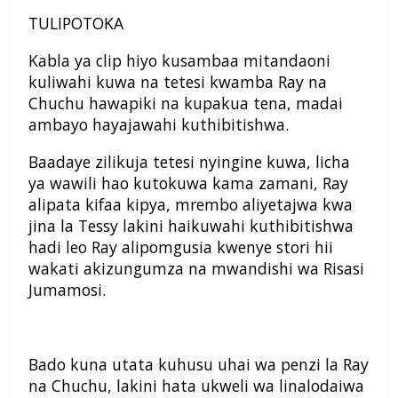
TULIPOTOKA
Kabla ya clip hiyo kusambaa mitandaoni
kuliwahi kuwa na tetesi kwamba Ray na
Chuchu hawapiki na kupakua tena, madai
ambayo hayajawahi kuthibitishwa.
Baadaye zilikuja tetesi nyingine kuwa, licha
ya wawili hao kutokuwa kama zamani, Ray
alipata kifaa kipya, mrembo aliyetajwa kwa
jina la Tessy lakini haikuwahi kuthibitishwa
hadi leo Ray alipomgusia kwenye stori hii
wakati akizungumza na mwandishi wa Risasi
Jumamosi.
Bado kuna utata kuhusu uhai wa penzi la Ray
na Chuchu, lakini hata ukweli wa linalodaiwa