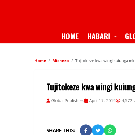
Toggle
HOME
HABARI
GL
Home
Michezo
Tujitokeze kwa wingi kuiunga m
Tujitokeze kwa wingi kuiu
Global Publishers
April 17, 2019
4,572 
SHARE THIS: