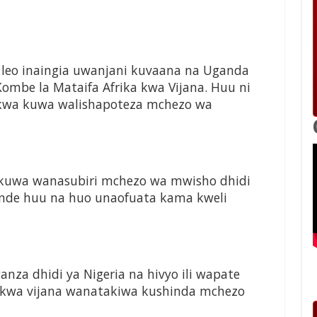
s leo inaingia uwanjani kuvaana na Uganda
be la Mataifa Afrika kwa Vijana. Huu ni
kwa kuwa walishapoteza mchezo wa
kuwa wanasubiri mchezo wa mwisho dhidi
hinde huu na huo unaofuata kama kweli
nza dhidi ya Nigeria na hivyo ili wapate
a kwa vijana wanatakiwa kushinda mchezo