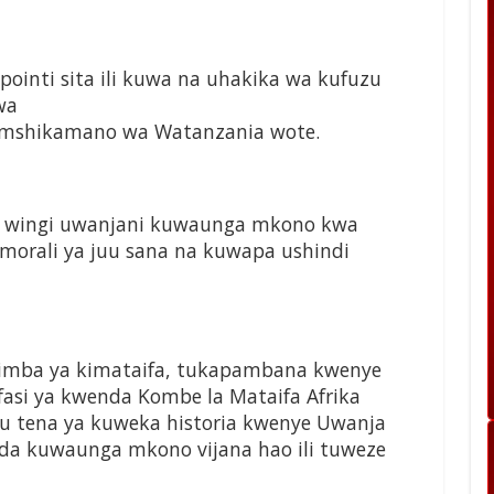
ointi sita ili kuwa na uhakika wa kufuzu
wa
 mshikamano wa Watanzania wote.
wa wingi uwanjani kuwaunga mkono kwa
orali ya juu sana na kuwapa ushindi
imba ya kimataifa, tukapambana kwenye
fasi ya kwenda Kombe la Mataifa Afrika
etu tena ya kuweka historia kwenye Uwanja
da kuwaunga mkono vijana hao ili tuweze