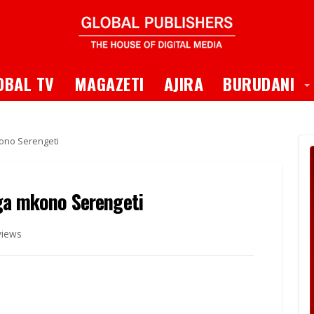
 Dropdown
T
OBAL TV
MAGAZETI
AJIRA
BURUDANI
kono Serengeti
nga mkono Serengeti
views