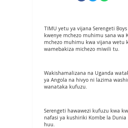
TIMU yetu ya vijana Serengeti Boy
kwenye mchezo muhimu sana wa Kom
mchezo muhimu kwa vijana wetu 
wamebakiza michezo miwili tu.
Wakishamalizana na Uganda wata
ya Angola na hivyo ni lazima was
wanataka kufuzu.
Serengeti hawawezi kufuzu kwa kwa
nafasi ya kushiriki Kombe la Duni
huu.