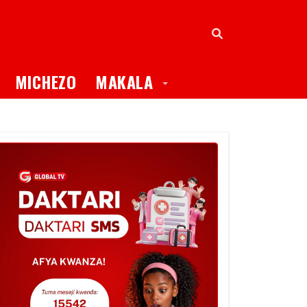
oggle Dropdown
Toggle Dropdown
MICHEZO
MAKALA