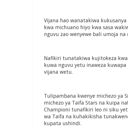
Vijana hao wanatakiwa kukusanya p
kwa michuano hiyo kwa sasa waki
nguvu zao wenyewe bali umoja na
Nafikiri tunatakiwa kujitokeza k
kuwa nguvu yetu inaweza kuwapa m
vijana wetu.
Tulipambana kwenye michezo ya S
michezo ya Taifa Stars na kuipa na
Championi tunafikiri leo ni siku y
wa Taifa na kuhakikisha tunakwen
kupata ushindi.