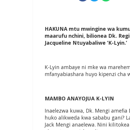
H
AKUNA
mtu mwingine wa kumuul
maarufu nchini, bilionea Dk. Reg
Jacqueline Ntuyabaliwe ‘K-Lyin.’
K-Lyin ambaye ni mke wa marehem
mfanyabiashara huyo kipenzi cha w
MAMBO ANAYOJUA K-LYIN
Inaelezwa kuwa, Dk. Mengi amefia D
huko alikweda kwa sababu gani? La
Jack Mengi anaelewa. Nini kilitoke