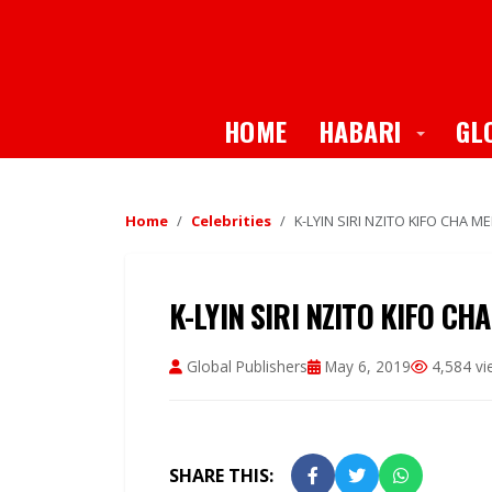
Toggle
HOME
HABARI
GL
Home
Celebrities
K-LYIN SIRI NZITO KIFO CHA M
K-LYIN SIRI NZITO KIFO CH
Global Publishers
May 6, 2019
4,584 vi
SHARE THIS: