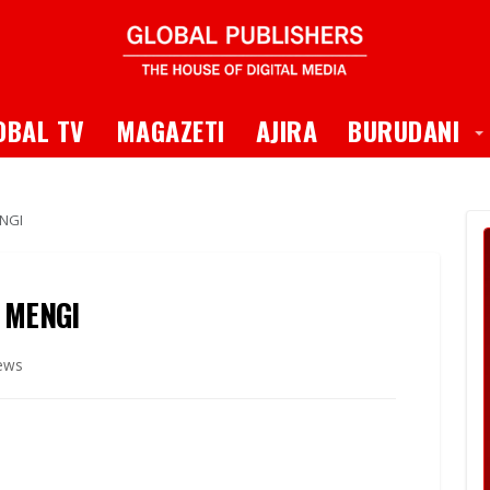
 Dropdown
T
OBAL TV
MAGAZETI
AJIRA
BURUDANI
ENGI
A MENGI
ews