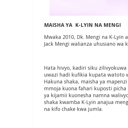
MAISHA YA
K-LYIN NA MENGI
Mwaka 2010, Dk. Mengi na K-Lyin a
Jack Mengi walianza uhusiano wa ki
Hata hivyo, kadiri siku zilivyoku
uwazi hadi kufikia kupata watoto
Hakuna shaka, maisha ya mapenzi ka
mmoja kuona fahari kuposti pich
ya kijamii kuonesha namna walivy
shaka kwamba K-Lyin anajua mengi
na kifo chake kwa jumla.