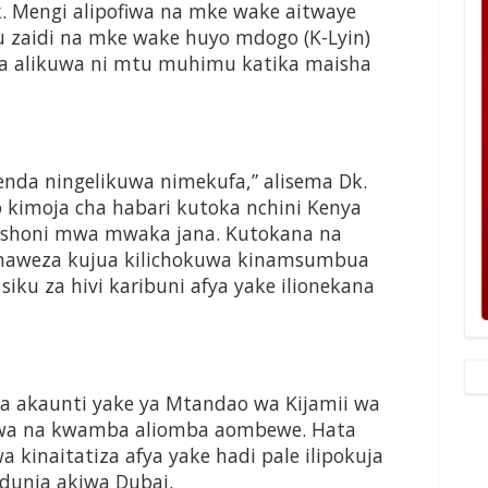
 Mengi alipofiwa na mke wake aitwaye
 zaidi na mke wake huyo mdogo (K-Lyin)
 alikuwa ni mtu muhimu katika maisha
enda ningelikuwa nimekufa,” alisema Dk.
 kimoja cha habari kutoka nchini Kenya
ishoni mwa mwaka jana. Kutokana na
anaweza kujua kilichokuwa kinamsumbua
ku za hivi karibuni afya yake ilionekana
a akaunti yake ya Mtandao wa Kijamii wa
mwa na kwamba aliomba aombewe. Hata
 kinaitatiza afya yake hadi pale ilipokuja
 dunia akiwa Dubai.