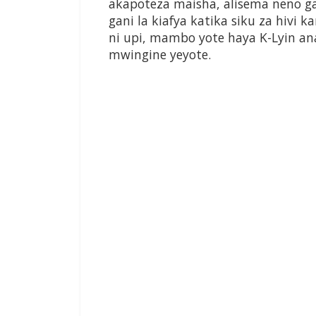
akapoteza maisha, alisema neno ga
gani la kiafya katika siku za hivi 
ni upi, mambo yote haya K-Lyin an
mwingine yeyote.