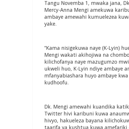
Tangu Novemba 1, mwaka jana, Dk.
Mercy-Anna Mengi amekuwa karibu
ambaye amewahi kumuelezea kuwa
yake.
“Kama nisigekuwa naye (K-Lyin) hu
Mengi wakati akihojiwa na chombo
kilichofanya naye mazugumzo mw
ukweli huo, K-Lyin ndiye ambaye 
mfanyabiashara huyo ambaye kwa si
kudhoofu.
Dk. Mengi amewahi kuandika katik
Twitter hivi karibuni kuwa anau
hivyo, hakueleza bayana kilichokuwa
taarifa ya kushtua kuwa amefariki