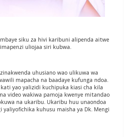
mbaye siku za hivi karibuni alipenda aitwe
mapenzi uliojaa siri kubwa.
wa zinakwenda uhusiano wao ulikuwa wa
 wawili mapacha na baadaye kufunga ndoa.
ti yao yalizidi kuchipuka kiasi cha kila
a na video wakiwa pamoja kwenye mitandao
okuwa na ukaribu. Ukaribu huu unaondoa
 yaliyofichika kuhusu maisha ya Dk. Mengi