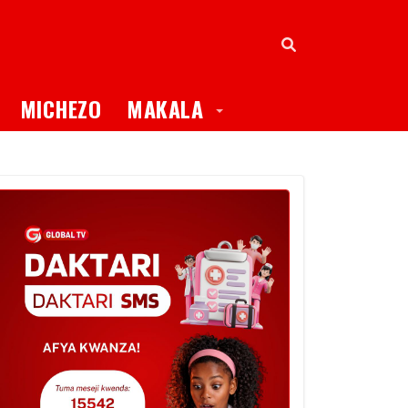
oggle Dropdown
Toggle Dropdown
MICHEZO
MAKALA