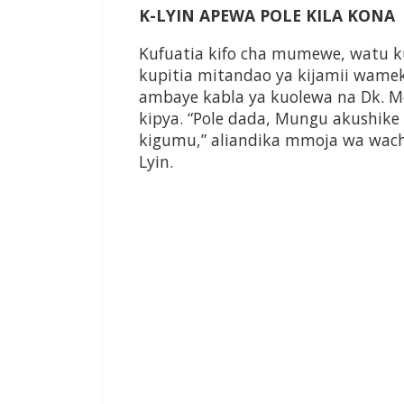
K-LYIN APEWA POLE KILA KONA
Kufuatia kifo cha mumewe, watu ku
kupitia mitandao ya kijamii wa
ambaye kabla ya kuolewa na Dk. Me
kipya. “Pole dada, Mungu akushike
kigumu,” aliandika mmoja wa wach
Lyin.