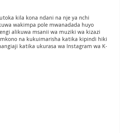
toka kila kona ndani na nje ya nchi
mekuwa wakimpa pole mwanadada huyo
ngi alikuwa msanii wa muziki wa kizazi
 mkono na kukuimarisha katika kipindi hiki
angiaji katika ukurasa wa Instagram wa K-