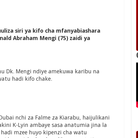
iza siri ya kifo cha mfanyabiashara
inald Abraham Mengi (75) zaidi ya
u Dk. Mengi ndiye amekuwa karibu na
atu hadi kifo chake.
ubai nchi za Falme za Kiarabu, haijulikani
kini K-Lyin ambaye sasa anatumia jina la
a hadi mzee huyo kipenzi cha watu