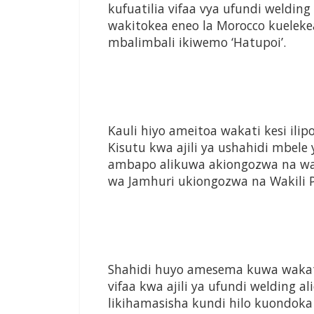
kufuatilia vifaa vya ufundi weldin
wakitokea eneo la Morocco kuele
mbalimbali ikiwemo ‘Hatupoi’.
Kauli hiyo ameitoa wakati kesi il
Kisutu kwa ajili ya ushahidi mbel
ambapo alikuwa akiongozwa na wak
wa Jamhuri ukiongozwa na Wakili P
Shahidi huyo amesema kuwa wakati
vifaa kwa ajili ya ufundi welding ali
likihamasisha kundi hilo kuondok