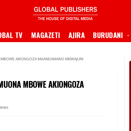
 Dropdown
T
OBAL TV
MAGAZETI
AJIRA
BURUDANI
A MBOWE AKIONGOZA MAANDAMANO MKWAJUNI
IMUONA MBOWE AKIONGOZA
iews