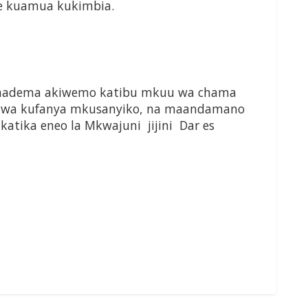
ye kuamua kukimbia.
a Chadema akiwemo katibu mkuu wa chama
aiwa kufanya mkusanyiko, na maandamano
 katika eneo la Mkwajuni jijini Dar es