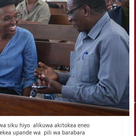
a siku hiyo alikuwa akitokea eneo
lekea upande wa pili wa barabara