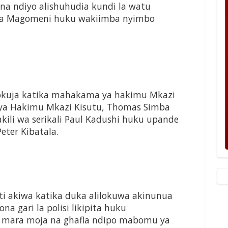
g na ndiyo alishuhudia kundi la watu
kea Magomeni huku wakiimba nyimbo
ipokuja katika mahakama ya hakimu Mkazi
e ya Hakimu Mkazi Kisutu, Thomas Simba
ili wa serikali Paul Kadushi huku upande
eter Kibatala.
 akiwa katika duka alilokuwa akinunua
ona gari la polisi likipita huku
a mara moja na ghafla ndipo mabomu ya