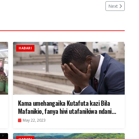
Next
HABARI
Kama umehangaika Kutafuta kazi Bila
Mafanikio, fanya hivi utafanikiwa ndani
muda mfupi!
May 22, 2023