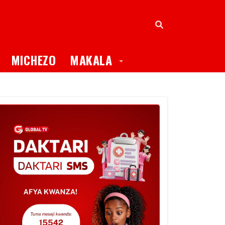
oggle Dropdown
Toggle Dropdown
MICHEZO
MAKALA