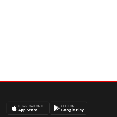
DOWNLOAD ON THE
GET IT ON
App Store
Google Play