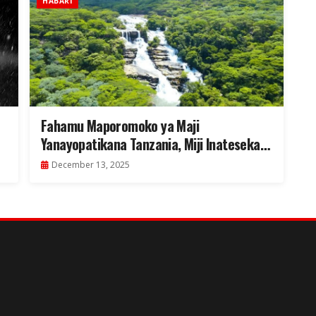
HABARI
Fahamu Maporomoko ya Maji
Yanayopatikana Tanzania, Miji Inateseka
Kwa Maji – Video
December 13, 2025