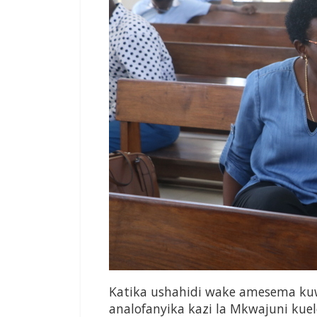
Katika ushahidi wake amesema kuw
analofanyika kazi la Mkwajuni kue