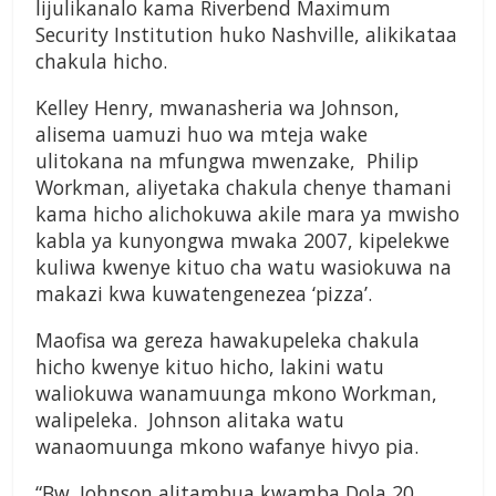
lijulikanalo kama Riverbend Maximum
Security Institution huko Nashville, alikikataa
chakula hicho.
Kelley Henry, mwanasheria wa Johnson,
alisema uamuzi huo wa mteja wake
ulitokana na mfungwa mwenzake, Philip
Workman, aliyetaka chakula chenye thamani
kama hicho alichokuwa akile mara ya mwisho
kabla ya kunyongwa mwaka 2007, kipelekwe
kuliwa kwenye kituo cha watu wasiokuwa na
makazi kwa kuwatengenezea ‘pizza’.
Maofisa wa gereza hawakupeleka chakula
hicho kwenye kituo hicho, lakini watu
waliokuwa wanamuunga mkono Workman,
walipeleka. Johnson alitaka watu
wanaomuunga mkono wafanye hivyo pia.
“Bw. Johnson alitambua kwamba Dola 20