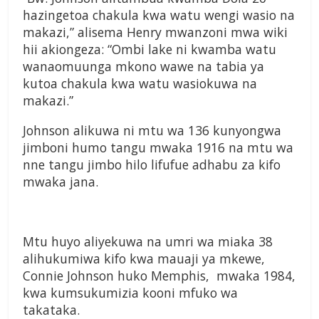
hazingetoa chakula kwa watu wengi wasio na
makazi,” alisema Henry mwanzoni mwa wiki
hii akiongeza: “Ombi lake ni kwamba watu
wanaomuunga mkono wawe na tabia ya
kutoa chakula kwa watu wasiokuwa na
makazi.”
Johnson alikuwa ni mtu wa 136 kunyongwa
jimboni humo tangu mwaka 1916 na mtu wa
nne tangu jimbo hilo lifufue adhabu za kifo
mwaka jana.
Mtu huyo aliyekuwa na umri wa miaka 38
alihukumiwa kifo kwa mauaji ya mkewe,
Connie Johnson huko Memphis, mwaka 1984,
kwa kumsukumizia kooni mfuko wa
takataka.