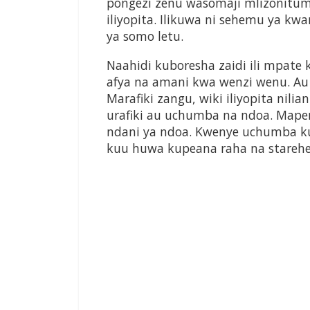
pongezi zenu wasomaji mlizonitumi
iliyopita. Ilikuwa ni sehemu ya k
ya somo letu.
Naahidi kuboresha zaidi ili mpate 
afya na amani kwa wenzi wenu. Au
Marafiki zangu, wiki iliyopita nilia
urafiki au uchumba na ndoa. Mapenz
ndani ya ndoa. Kwenye uchumba ku
kuu huwa kupeana raha na starehe