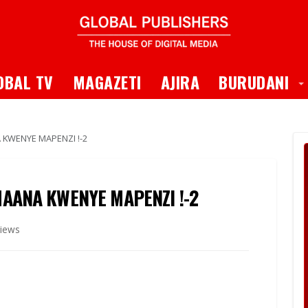
 Dropdown
T
OBAL TV
MAGAZETI
AJIRA
BURUDANI
KWENYE MAPENZI !-2
AANA KWENYE MAPENZI !-2
iews