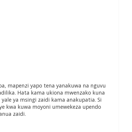
doa, mapenzi yapo tena yanakuwa na nguvu
abadilika. Hata kama ukiona mwenzako kuna
ia yale ya msingi zaidi kama anakupatia. Si
a naye kwa kuwa moyoni umewekeza upendo
anua zaidi.