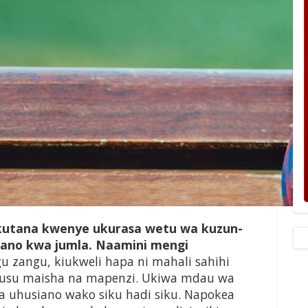
akutana kwenye ukurasa wetu wa kuzun­
ano kwa jumla. Naamini mengi
u zangu, kiukweli hapa ni mahali sahihi
usu maisha na mapenzi. Ukiwa mdau wa
a uhusiano wako siku hadi siku. Napokea