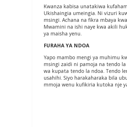
Kwanza kabisa unatakiwa kufaham
Ukishaingia umeingia. Ni vizuri k
msingi. Achana na fikra mbaya k
Mwamini na ishi naye kwa akili h
ya maisha yenu.
FURAHA YA NDOA
Yapo mambo mengi ya muhimu kwen
msingi zaidi ni pamoja na tendo 
wa kupata tendo la ndoa. Tendo le
usahihi. Siyo harakaharaka bila ub
mmoja wenu kufikiria kutoka nje y