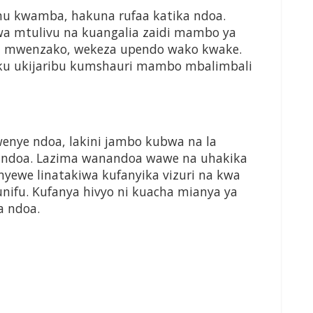
u kwamba, hakuna rufaa katika ndoa.
uwa mtulivu na kuangalia zaidi mambo ya
wa mwenzako, wekeza upendo wako kwake.
uku ukijaribu kumshauri mambo mbalimbali
ye ndoa, lakini jambo kubwa na la
la ndoa. Lazima wanandoa wawe na uhakika
nyewe linatakiwa kufanyika vizuri na kwa
unifu. Kufanya hivyo ni kuacha mianya ya
a ndoa.