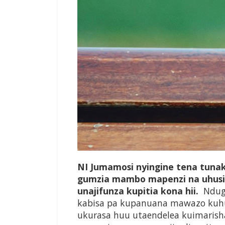
N
I
Juma­mosi ny­ingine tena tun
gumzia mambo mapenzi na uhusi
unajifunza kupitia kona hii.
Ndug
kabisa pa kupanuana mawazo kuh
ukurasa huu utaendelea kuimarish