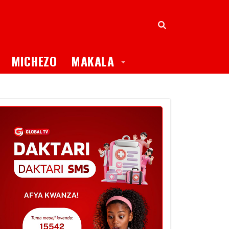
oggle Dropdown
Toggle Dropdown
MICHEZO
MAKALA