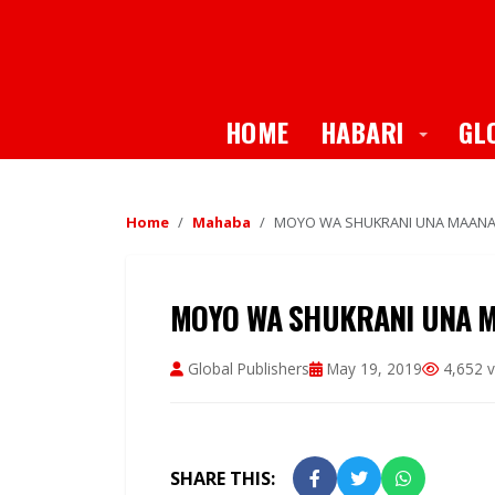
Toggle
HOME
HABARI
GL
Home
Mahaba
MOYO WA SHUKRANI UNA MAANA 
MOYO WA SHUKRANI UNA M
Global Publishers
May 19, 2019
4,652 v
SHARE THIS: