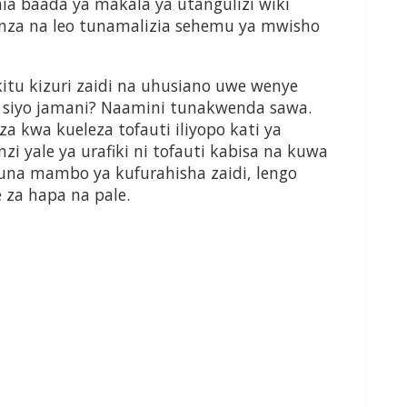
a baada ya makala ya utangulizi wiki
wanza na leo tunamalizia sehemu ya mwisho
kitu kizuri zaidi na uhusiano uwe wenye
 siyo jamani? Naamini tunakwenda sawa.
nza kwa kueleza tofauti iliyopo kati ya
i yale ya urafiki ni tofauti kabisa na kuwa
na mambo ya kufurahisha zaidi, lengo
 za hapa na pale.