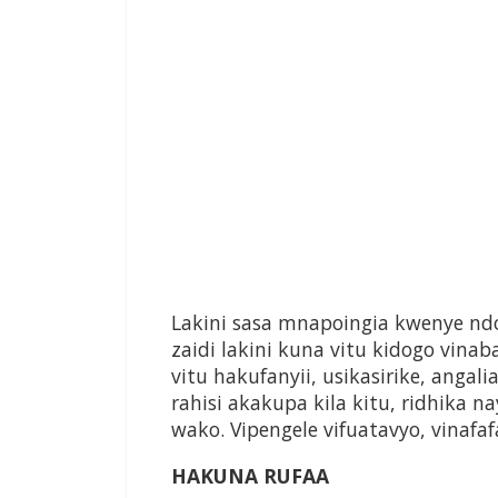
Lakini sasa mnapoingia kwenye n
zaidi lakini kuna vitu kidogo vin
vitu hakufanyii, usikasirike, angal
rahisi akakupa kila kitu, ridhik
wako. Vipengele vifuatavyo, vinafaf
HAKUNA RUFAA