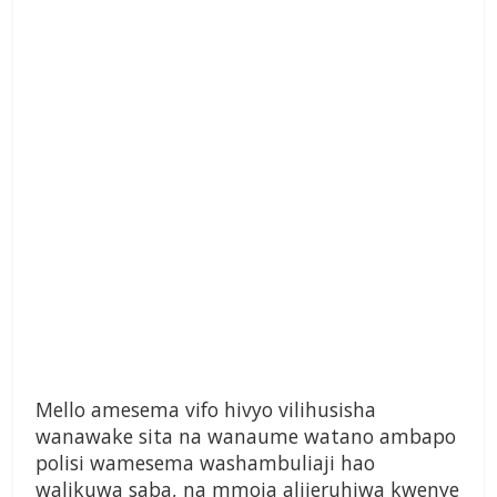
Mello amesema vifo hivyo vilihusisha
wanawake sita na wanaume watano ambapo
polisi wamesema washambuliaji hao
walikuwa saba, na mmoja alijeruhiwa kwenye