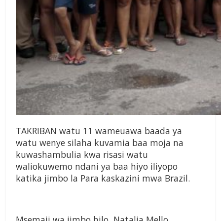
TAKRIBAN watu 11 wameuawa baada ya
watu wenye silaha kuvamia baa moja na
kuwashambulia kwa risasi watu
waliokuwemo ndani ya baa hiyo iliyopo
katika jimbo la Para kaskazini mwa Brazil.
Msemaji wa jimbo hilo, Natalia Mello,