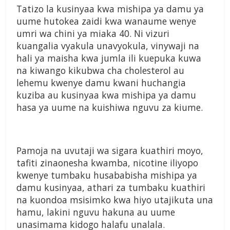
Tatizo la kusinyaa kwa mishipa ya damu ya
uume hutokea zaidi kwa wanaume wenye
umri wa chini ya miaka 40. Ni vizuri
kuangalia vyakula unavyokula, vinywaji na
hali ya maisha kwa jumla ili kuepuka kuwa
na kiwango kikubwa cha cholesterol au
lehemu kwenye damu kwani huchangia
kuziba au kusinyaa kwa mishipa ya damu
hasa ya uume na kuishiwa nguvu za kiume.
Pamoja na uvutaji wa sigara kuathiri moyo,
tafiti zinaonesha kwamba, nicotine iliyopo
kwenye tumbaku husababisha mishipa ya
damu kusinyaa, athari za tumbaku kuathiri
na kuondoa msisimko kwa hiyo utajikuta una
hamu, lakini nguvu hakuna au uume
unasimama kidogo halafu unalala.