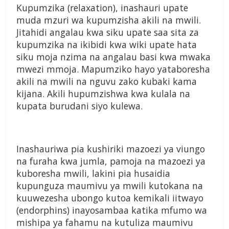
Kupumzika (relaxation), inashauri upate
muda mzuri wa kupumzisha akili na mwili.
Jitahidi angalau kwa siku upate saa sita za
kupumzika na ikibidi kwa wiki upate hata
siku moja nzima na angalau basi kwa mwaka
mwezi mmoja. Mapumziko hayo yataboresha
akili na mwili na nguvu zako kubaki kama
kijana. Akili hupumzishwa kwa kulala na
kupata burudani siyo kulewa.
Inashauriwa pia kushiriki mazoezi ya viungo
na furaha kwa jumla, pamoja na mazoezi ya
kuboresha mwili, lakini pia husaidia
kupunguza maumivu ya mwili kutokana na
kuuwezesha ubongo kutoa kemikali iitwayo
(endorphins) inayosambaa katika mfumo wa
mishipa ya fahamu na kutuliza maumivu