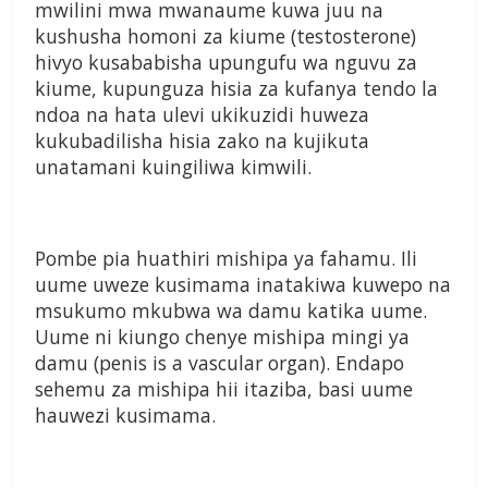
mwilini mwa mwanaume kuwa juu na
kushusha homoni za kiume (testosterone)
hivyo kusababisha upungufu wa nguvu za
kiume, kupunguza hisia za kufanya tendo la
ndoa na hata ulevi ukikuzidi huweza
kukubadilisha hisia zako na kujikuta
unatamani kuingiliwa kimwili.
Pombe pia huathiri mishipa ya fahamu. Ili
uume uweze kusimama inatakiwa kuwepo na
msukumo mkubwa wa damu katika uume.
Uume ni kiungo chenye mishipa mingi ya
damu (penis is a vascular organ). Endapo
sehemu za mishipa hii itaziba, basi uume
hauwezi kusimama.