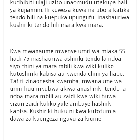
kudhibiti ulaji uzito unaomudu utakupa hali
ya kujiamini. Ili kuweza kuwa na ubora katika
tendo hili na kuepuka upungufu, inashauriwa
kushiriki tendo hili mara kwa mara.
Kwa mwanaume mwenye umri wa miaka 55
hadi 75 inashauriwa ashiriki tendo la ndoa
siyo chini ya mara mbili kwa wiki kuliko
kutoshiriki kabisa au kwenda chini ya hapo.
Tafiti zinaonesha kwamba, mwanaume wa
umri huu mkubwa akiwa anashiriki tendo la
ndoa mara mbili au zaidi kwa wiki huwa
vizuri zaidi kuliko yule ambaye hashirki
kabisa. Kushiriki huku ni kwa kutotumia
dawa za kuongeza nguvu za kiume.