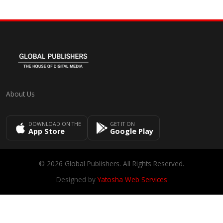
About Us
DOWNLOAD ON THE
GET IT ON
App Store
Google Play
© 2026 Global Publishers. All Rights Reserved.
Designed by
Yatosha Web Services