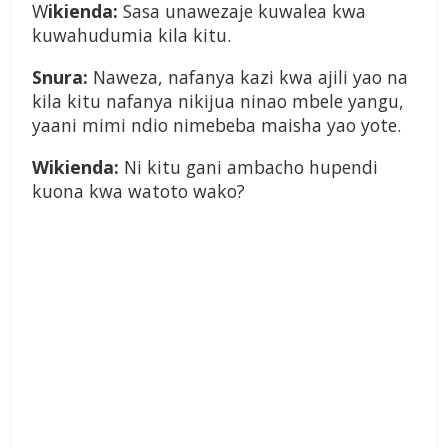
W
ikienda:
Sasa unawezaje kuwalea kwa
kuwahudumia kila kitu.
Snura:
Naweza, nafanya kazi kwa ajili yao na
kila kitu nafanya nikijua ninao mbele yangu,
yaani mimi ndio nimebeba maisha yao yote.
Wikienda:
Ni kitu gani ambacho hupendi
kuona kwa watoto wako?