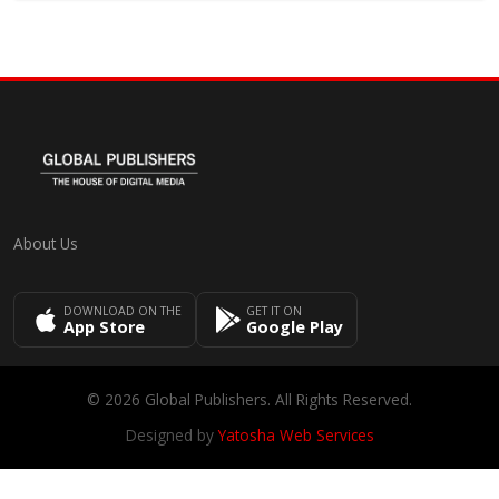
About Us
DOWNLOAD ON THE
GET IT ON
App Store
Google Play
© 2026 Global Publishers. All Rights Reserved.
Designed by
Yatosha Web Services