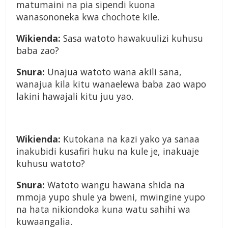
matumaini na pia sipendi kuona
wanasononeka kwa chochote kile.
Wikienda:
Sasa watoto hawakuulizi kuhusu
baba zao?
Snura:
Unajua watoto wana akili sana,
wanajua kila kitu wanaelewa baba zao wapo
lakini hawajali kitu juu yao.
Wikienda:
Kutokana na kazi yako ya sanaa
inakubidi kusafiri huku na kule je, inakuaje
kuhusu watoto?
Snura:
Watoto wangu hawana shida na
mmoja yupo shule ya bweni, mwingine yupo
na hata nikiondoka kuna watu sahihi wa
kuwaangalia.