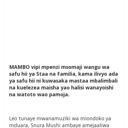
M
AMBO vipi mpenzi msomaji wangu wa
safu hii ya Staa na Familia, kama ilivyo ada
ya safu hii ni kuwasaka mastaa mbalimbali
na kuelezea maisha yao halisi wanayoishi
na watoto wao pamoja.
Leo tunaye mwanamuziki wa miondoko ya
mduara, Snura Mushi ambaye amejaaliwa