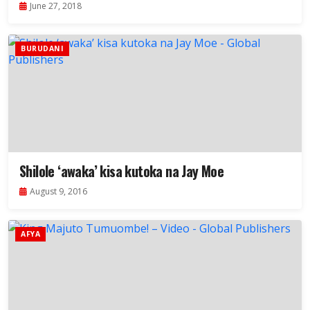
June 27, 2018
BURUDANI
Shilole ‘awaka’ kisa kutoka na Jay Moe
August 9, 2016
AFYA