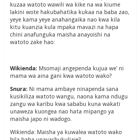
kuzaa watoto wawili wa kike na wa kiume
lakini wote hakubahatika kukaa na baba zao,
yeye kama yeye anahangaika nao kwa kila
kitu kuanzia kula mpaka mavazi na hapa
chini anafunguka maisha anayoishi na
watoto zake hao:
Wikienda:
Msomaji angependa kujua we’ ni
mama wa aina gani kwa watoto wako?
Snura:
Ni mama ambaye ninapenda sana
kusikiliza watoto wangu, naona kama ndugu
zangu wa karibu kwa sababu kuna wakati
unaweza kuongea nao hata mipango ya
maisha japo ni wadogo.
Wikienda: Maisha ya kuwalea watoto wako
bila baba unayachukuliaje?