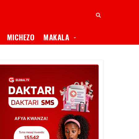
oggle Dropdown
Toggle Dropdown
MICHEZO
MAKALA