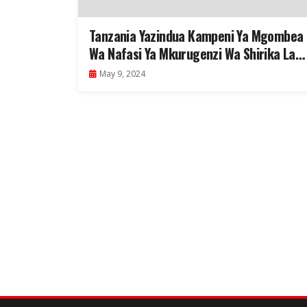
Tanzania Yazindua Kampeni Ya Mgombea
Wa Nafasi Ya Mkurugenzi Wa Shirika La
Afya Duniani Kanda Ya Afrika
May 9, 2024