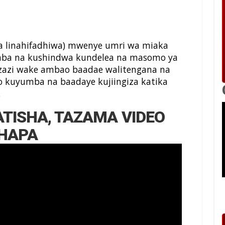
ina linahifadhiwa) mwenye umri wa miaka
saba na kushindwa kundelea na masomo ya
wazazi wake ambao baadae walitengana na
 kuyumba na baadaye kujiingiza katika
.
NATISHA, TAZAMA VIDEO
HAPA