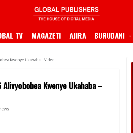
 Dropdown
T
OBAL TV
MAGAZETI
AJIRA
BURUDANI
yobobea Kwenye Ukahaba – Video
16 Alivyobobea Kwenye Ukahaba –
views