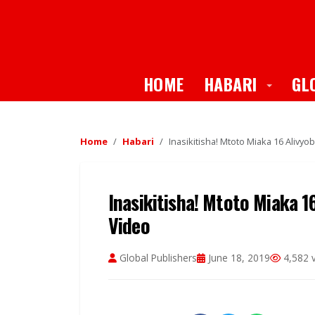
Toggle
HOME
HABARI
GL
Home
Habari
Inasikitisha! Mtoto Miaka 16 Aliv
Inasikitisha! Mtoto Miaka 
Video
Global Publishers
June 18, 2019
4,582 