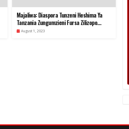
Majaliwa: Diaspora Tunzeni Heshima Ya
Tanzania Zungumzieni Fursa Zilizopo
Nyumbani
August 1, 2023