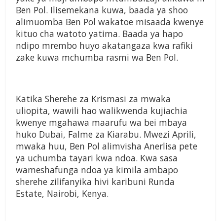
Ben Pol. Ilisemekana kuwa, baada ya shoo
alimuomba Ben Pol wakatoe misaada kwenye
kituo cha watoto yatima. Baada ya hapo
ndipo mrembo huyo akatangaza kwa rafiki
zake kuwa mchumba rasmi wa Ben Pol.
Katika Sherehe za Krismasi za mwaka
uliopita, wawili hao walikwenda kujiachia
kwenye mgahawa maarufu wa bei mbaya
huko Dubai, Falme za Kiarabu. Mwezi Aprili,
mwaka huu, Ben Pol alimvisha Anerlisa pete
ya uchumba tayari kwa ndoa. Kwa sasa
wameshafunga ndoa ya kimila ambapo
sherehe zilifanyika hivi karibuni Runda
Estate, Nairobi, Kenya.