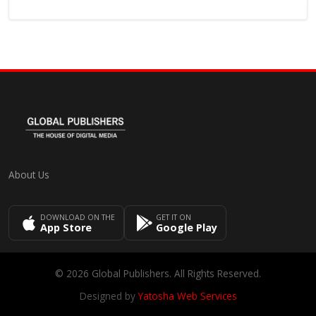
About Us
DOWNLOAD ON THE
GET IT ON
App Store
Google Play
© 2026 Global Publishers. All Rights Reserved.
Designed by
Yatosha Web Services