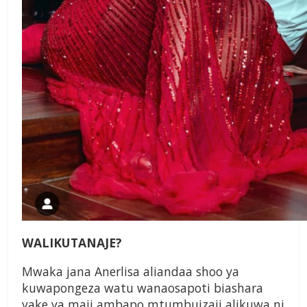
WALIKUTANAJE?
Mwaka jana Anerlisa aliandaa shoo ya
kuwapongeza watu wanaosapoti biashara
yake ya maji ambapo mtumbuizaji alikuwa ni