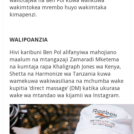
waliotajwa na Ben Pol kuwa walikuwa
wakimtokea mrembo huyo wakimtaka
kimapenzi.
WALIPOANZIA
Hivi karibuni Ben Pol alifanyiwa mahojiano
maalum na mtangazaji Zamaradi Mketema
na kumtaja rapa Khaligraph Jones wa Kenya,
Shetta na Harmonize wa Tanzania kuwa
wamekuwa wakiwasiliana na mchumba wake
kupitia ‘direct massage’ (DM) katika ukurasa
wake wa mtandao wa kijamii wa Instagram.