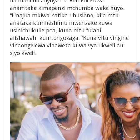
na maneno aliyoyatoa Ben Pol kuwa
anamtaka kimapenzi mchumba wake huyo.
“Unajua mkiwa katika uhusiano, kila mtu
anataka kumheshimu mwenzake kuwa
usinichukulie poa, kuna mtu fulani
alishawahi kunitongozaga. “Kuna vitu vingine
vinaongelewa vinaweza kuwa vya ukweli au
siyo kweli.