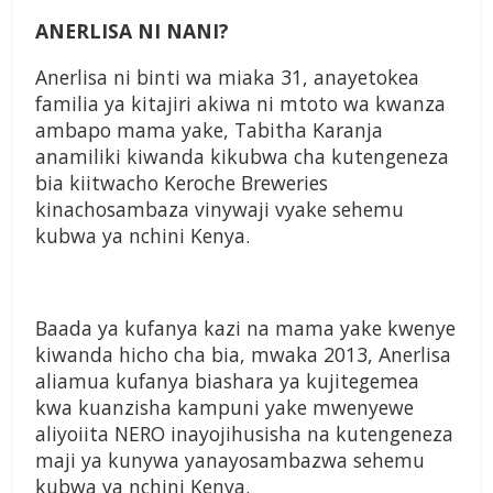
ANERLISA NI NANI?
Anerlisa ni binti wa miaka 31, anayetokea
familia ya kitajiri akiwa ni mtoto wa kwanza
ambapo mama yake, Tabitha Karanja
anamiliki kiwanda kikubwa cha kutengeneza
bia kiitwacho Keroche Breweries
kinachosambaza vinywaji vyake sehemu
kubwa ya nchini Kenya.
Baada ya kufanya kazi na mama yake kwenye
kiwanda hicho cha bia, mwaka 2013, Anerlisa
aliamua kufanya biashara ya kujitegemea
kwa kuanzisha kampuni yake mwenyewe
aliyoiita NERO inayojihusisha na kutengeneza
maji ya kunywa yanayosambazwa sehemu
kubwa ya nchini Kenya.