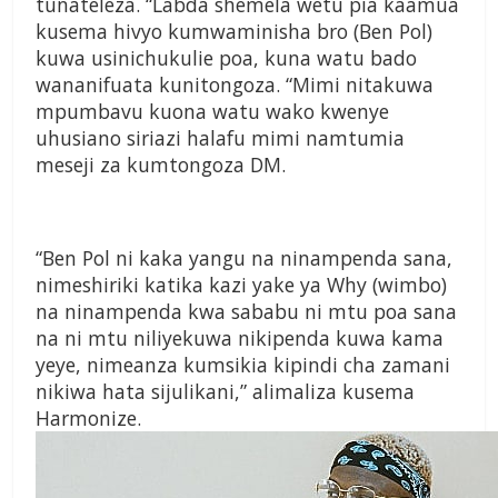
tunateleza. “Labda shemela wetu pia kaamua
kusema hivyo kumwaminisha bro (Ben Pol)
kuwa usinichukulie poa, kuna watu bado
wananifuata kunitongoza. “Mimi nitakuwa
mpumbavu kuona watu wako kwenye
uhusiano siriazi halafu mimi namtumia
meseji za kumtongoza DM.
“Ben Pol ni kaka yangu na ninampenda sana,
nimeshiriki katika kazi yake ya Why (wimbo)
na ninampenda kwa sababu ni mtu poa sana
na ni mtu niliyekuwa nikipenda kuwa kama
yeye, nimeanza kumsikia kipindi cha zamani
nikiwa hata sijulikani,” alimaliza kusema
Harmonize.