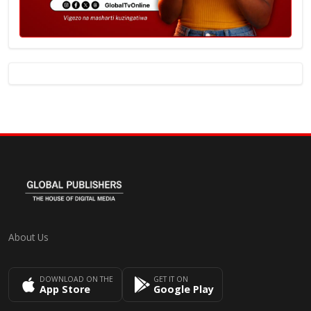
About Us
DOWNLOAD ON THE
GET IT ON
App Store
Google Play