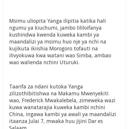
Msimu uliopita Yanga ilipitia katika hali
ngumu ya kiuchumi, jambo lililoifanya
kushindwa kwenda kuweka kambi ya
maandalizi ya msimu huo nje ya nchi na
kujikuta ikiishia Morogoro tofauti na
ilivyokuwa kwa watani wao Simba, ambao
wao walienda nchini Uturuki.
Taarifa za ndani kutoka Yanga
zilizothibitishwa na Makamu Mwenyekiti
wao, Frederick Mwakalebela, zimeweka wazi
kuwa wanatarajia kuweka kambi nchini
China, ingawa kambi ya awali ya maandalizi
itaanza Julai 7, mwaka huu jijini Dar es
Salaam.