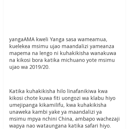
yangaAMA kweli Yanga sasa wameamua,
kuelekea msimu ujao maandalizi yameanza
mapema na lengo ni kuhakikisha wanakuwa
na kikosi bora katika michuano yote msimu
ujao wa 2019/20.
Katika kuhakikisha hilo linafanikiwa kwa
kikosi chote kuwa fiti uongozi wa klabu hiyo
umejipanga kikamilifu, kwa kuhakikisha
unaweka kambi yake ya maandalizi ya
msimu mpya nchini China, ambapo wachezaji
wapya nao wataungana katika safari hiyo.