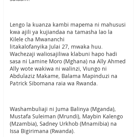
Lengo la kuanza kambi mapema ni mahususi
kwa ajili ya kujiandaa na tamasha lao la
Kilele cha Mwananchi
litakalofanyika Julai 27, mwaka huu.
Wachezaji waliosajiliwa klabuni hapo hadi
sasa ni Lamine Moro (Mghana) na Ally Ahmed
Ally wote wakiwa ni walinzi, Viungo ni
Abdulaziz Makame, Balama Mapinduzi na
Patrick Sibomana raia wa Rwanda.
Washambuliaji ni Juma Balinya (Mganda),
Mustafa Suleiman (Mrundi), Maybin Kalengo
(Mzambia), Sadney Urkhob (Mnamibia) na
Issa Bigirimana (Rwanda).