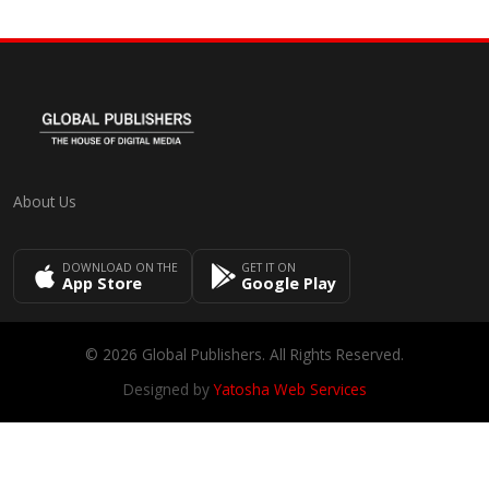
About Us
DOWNLOAD ON THE
GET IT ON
App Store
Google Play
© 2026 Global Publishers. All Rights Reserved.
Designed by
Yatosha Web Services