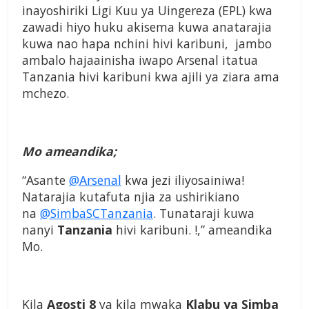
inayoshiriki Ligi Kuu ya Uingereza (EPL) kwa
zawadi hiyo huku akisema kuwa anatarajia
kuwa nao hapa nchini hivi karibuni, jambo
ambalo hajaainisha iwapo Arsenal itatua
Tanzania hivi karibuni kwa ajili ya ziara ama
mchezo.
Mo ameandika;
“Asante
@Arsenal
kwa jezi iliyosainiwa!
Natarajia kutafuta njia za ushirikiano
na
@SimbaSCTanzania
. Tunataraji kuwa
nanyi
Tanzania
hivi karibuni. !,” ameandika
Mo.
Kila
Agosti 8
ya kila mwaka
Klabu ya Simba