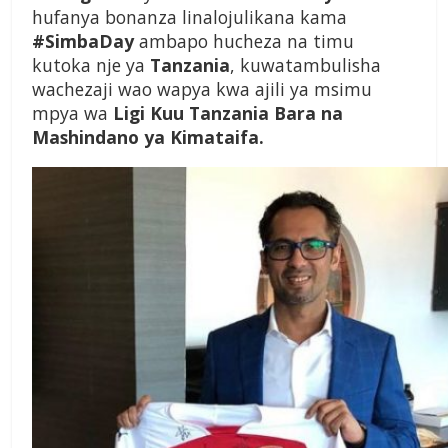
hufanya bonanza linalojulikana kama
#SimbaDay
ambapo hucheza na timu
kutoka nje ya
Tanzania
, kuwatambulisha
wachezaji wao wapya kwa ajili ya msimu
mpya wa
Ligi Kuu Tanzania Bara na
Mashindano ya Kimataifa.