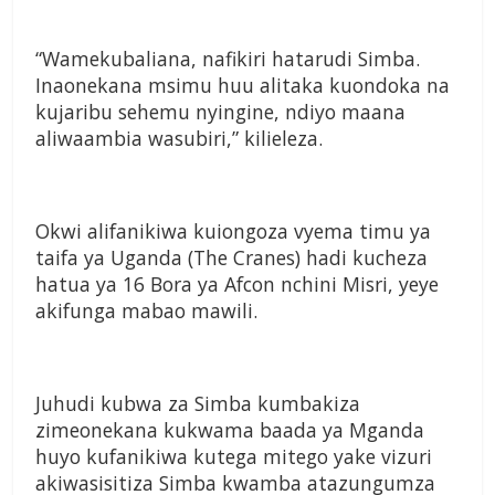
“Wamekubaliana, nafikiri hatarudi Simba.
Inaonekana msimu huu alitaka kuondoka na
kujaribu sehemu nyingine, ndiyo maana
aliwaambia wasubiri,” kilieleza.
Okwi alifanikiwa kuiongoza vyema timu ya
taifa ya Uganda (The Cranes) hadi kucheza
hatua ya 16 Bora ya Afcon nchini Misri, yeye
akifunga mabao mawili.
Juhudi kubwa za Simba kumbakiza
zimeonekana kukwama baada ya Mganda
huyo kufanikiwa kutega mitego yake vizuri
akiwasisitiza Simba kwamba atazungumza