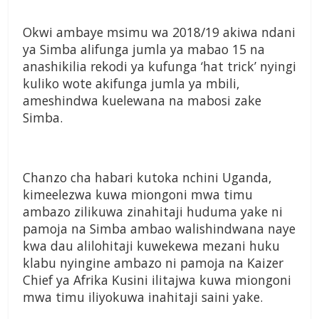
Okwi ambaye msimu wa 2018/19 akiwa ndani
ya Simba alifunga jumla ya mabao 15 na
anashikilia rekodi ya kufunga ‘hat trick’ nyingi
kuliko wote akifunga jumla ya mbili,
ameshindwa kuelewana na mabosi zake
Simba.
Chanzo cha habari kutoka nchini Uganda,
kimeelezwa kuwa miongoni mwa timu
ambazo zilikuwa zinahitaji huduma yake ni
pamoja na Simba ambao walishindwana naye
kwa dau alilohitaji kuwekewa mezani huku
klabu nyingine ambazo ni pamoja na Kaizer
Chief ya Afrika Kusini ilitajwa kuwa miongoni
mwa timu iliyokuwa inahitaji saini yake.