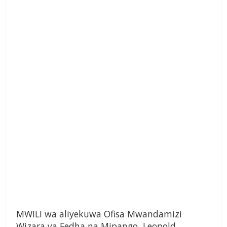
MWILI wa aliyekuwa Ofisa Mwandamizi
Wizara ya Fedha na Mipango, Leopold