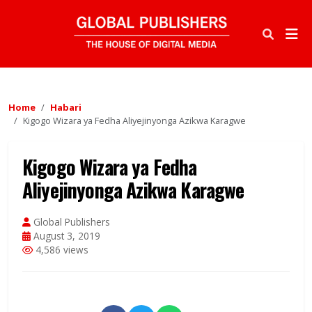
Home
Habari
Kigogo Wizara ya Fedha Aliyejinyonga Azikwa Karagwe
Kigogo Wizara ya Fedha
Aliyejinyonga Azikwa Karagwe
Global Publishers
August 3, 2019
4,586 views