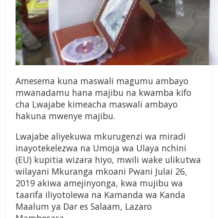
Amesema kuna maswali magumu ambayo
mwanadamu hana majibu na kwamba kifo
cha Lwajabe kimeacha maswali ambayo
hakuna mwenye majibu.
Lwajabe aliyekuwa mkurugenzi wa miradi
inayotekelezwa na Umoja wa Ulaya nchini
(EU) kupitia wizara hiyo, mwili wake ulikutwa
wilayani Mkuranga mkoani Pwani Julai 26,
2019 akiwa amejinyonga, kwa mujibu wa
taarifa iliyotolewa na Kamanda wa Kanda
Maalum ya Dar es Salaam, Lazaro