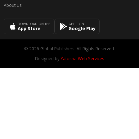
About Us
DOWNLOAD ON THE
GET IT ON
App Store
Google Play
© 2026 Global Publishers. All Rights Reserved.
Designed by
Yatosha Web Services