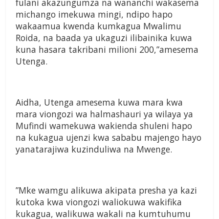
fulani akazungumza na wananchi wakasema
michango imekuwa mingi, ndipo hapo
wakaamua kwenda kumkagua Mwalimu
Roida, na baada ya ukaguzi ilibainika kuwa
kuna hasara takribani milioni 200,”amesema
Utenga.
Aidha, Utenga amesema kuwa mara kwa
mara viongozi wa halmashauri ya wilaya ya
Mufindi wamekuwa wakienda shuleni hapo
na kukagua ujenzi kwa sababu majengo hayo
yanatarajiwa kuzinduliwa na Mwenge.
”Mke wamgu alikuwa akipata presha ya kazi
kutoka kwa viongozi waliokuwa wakifika
kukagua, walikuwa wakali na kumtuhumu