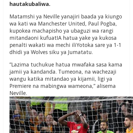
hautakubaliwa.
Matamshi ya Neville yanajiri baada ya kiungo
wa kati wa Manchester United, Paul Pogba,
kupokea machapisho ya ubaguzi wa rangi
mitandaoni kufuatIA hatua yake ya kukosa
penalti wakati wa mechi iliYotoka sare ya 1-1
dhidi ya Wolves siku ya Jumatatu.
”Lazima tuchukue hatua mwafaka sasa kama
jamii ya kandanda. Tumeona, na wachezaji
wangu katika mitandao ya kijamii, ligi ya
Premiere na mabingwa wameona,” alisema
Neville.