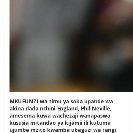
MKUFUNZI wa timu ya soka upande wa
akina dada nchini England, Phil Neville,
amesema kuwa wachezaji wanapaswa
kususia mitandao ya kijamii ili kutuma
ujumbe mzito kwamba ubaguzi wa rangi