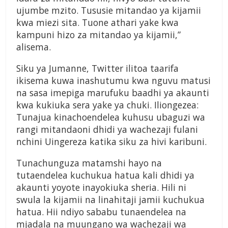
ujumbe mzito. Tususie mitandao ya kijamii
kwa miezi sita. Tuone athari yake kwa
kampuni hizo za mitandao ya kijamii,”
alisema.
Siku ya Jumanne, Twitter ilitoa taarifa
ikisema kuwa inashutumu kwa nguvu matusi
na sasa imepiga marufuku baadhi ya akaunti
kwa kukiuka sera yake ya chuki. Iliongezea:
Tunajua kinachoendelea kuhusu ubaguzi wa
rangi mitandaoni dhidi ya wachezaji fulani
nchini Uingereza katika siku za hivi karibuni.
Tunachunguza matamshi hayo na
tutaendelea kuchukua hatua kali dhidi ya
akaunti yoyote inayokiuka sheria. Hili ni
swula la kijamii na linahitaji jamii kuchukua
hatua. Hii ndiyo sababu tunaendelea na
mjadala na muungano wa wachezaji wa