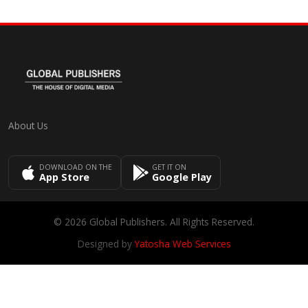
About Us
DOWNLOAD ON THE
GET IT ON
App Store
Google Play
© 2026 Global Publishers. All Rights Reserved.
Designed by
Yatosha Web Services