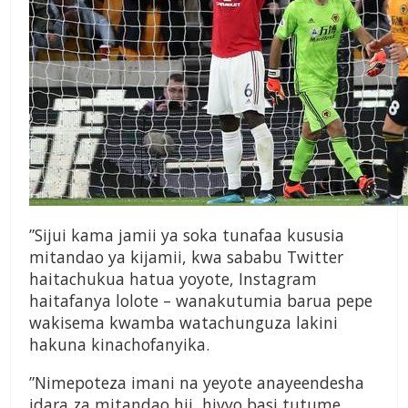
”Sijui kama jamii ya soka tunafaa kususia
mitandao ya kijamii, kwa sababu Twitter
haitachukua hatua yoyote, Instagram
haitafanya lolote – wanakutumia barua pepe
wakisema kwamba watachunguza lakini
hakuna kinachofanyika.
”Nimepoteza imani na yeyote anayeendesha
idara za mitandao hii, hivyo basi tutume