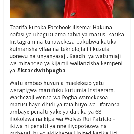
Taarifa kutoka Facebook ilisema: Hakuna
nafasi ya ubaguzi ama tabia ya matusi katika
Instagram na tunawekeza pakubwa katika
kuimarisha vifaa na teknolojia ili kuzuia
uonevu na unyanyasaji. Baadhi ya watumiaji
wa mitandao ya kijamii walianzisha kampeni
ya
#
istandwithpogba
Watu ambao huvunja maelekezo yetu
watapigwa marufuku kutumia Instagram.
Wachezaji wenza wa Pogba wamekosoa
matusi hayo dhidi ya raia huyo wa Ufaransa
ambaye penalti yake ya dakika ya 68
iliokolewa na kipa wa Wolves Rui Patricio –
ikiwa ni penalti ya nne iliyopotezwa na
mchezaji huyo akiichezea United katika ligi