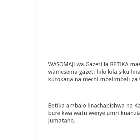
WASOMAJI wa Gazeti la BETIKA maen
wamesema gazeti hilo kila siku l
kutokana na mechi mbalimbali za s
Betika ambalo linachapishwa na Ka
bure kwa watu wenye umri kuanzia
Jumatano.