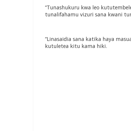
“Tunashukuru kwa leo kututembelea
tunalifahamu vizuri sana kwani tuna
“Linasaidia sana katika haya masu
kutuletea kitu kama hiki.