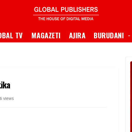
 Dropdown
T
OBAL TV
MAGAZETI
AJIRA
BURUDANI
tika
6 views