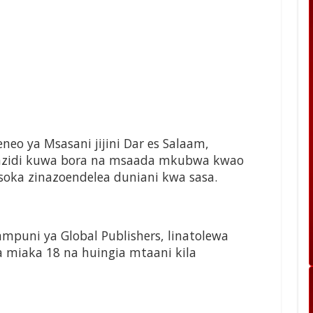
eo ya Msasani jijini Dar es Salaam,
inazidi kuwa bora na msaada mkubwa kwao
oka zinazoendelea duniani kwa sasa.
mpuni ya Global Publishers, linatolewa
 miaka 18 na huingia mtaani kila