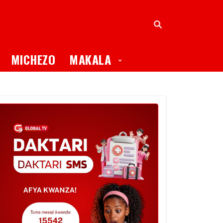
oggle Dropdown
Toggle Dropdown
MICHEZO
MAKALA