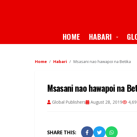
Toggle
HOME
HABARI
GL
Home
Habari
Msasani nao hawapoi na Betika
Msasani nao hawapoi na Be
Global Publishers
August 28, 2019
4,69
SHARE THIS: