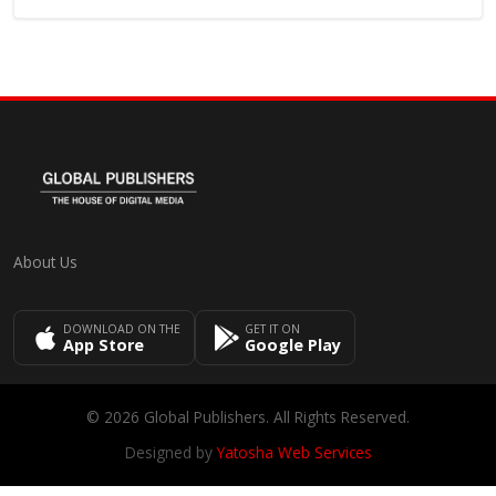
About Us
DOWNLOAD ON THE
GET IT ON
App Store
Google Play
© 2026 Global Publishers. All Rights Reserved.
Designed by
Yatosha Web Services