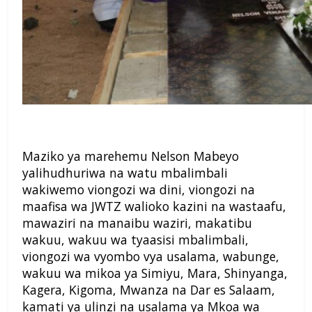
Maziko ya marehemu Nelson Mabeyo
yalihudhuriwa na watu mbalimbali
wakiwemo viongozi wa dini, viongozi na
maafisa wa JWTZ walioko kazini na wastaafu,
mawaziri na manaibu waziri, makatibu
wakuu, wakuu wa tyaasisi mbalimbali,
viongozi wa vyombo vya usalama, wabunge,
wakuu wa mikoa ya Simiyu, Mara, Shinyanga,
Kagera, Kigoma, Mwanza na Dar es Salaam,
kamati ya ulinzi na usalama ya Mkoa wa