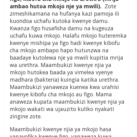
ambao hutoa mkojo nje ya mwili).
Zote
zimeshikamana na hufanya kazi pamoja ili
kuondoa uchafu kutoka kwenye damu.
Kwanza figo husafisha damu na kugeuza
uchafu kuwa mkojo. Halafu mkojo huteremka
kwenye mishipa ya figo hadi kwenye kibofu
cha mkojo ambapo hapo hutunzwa na
baadaye kutolewa nje ya mwili kupitia mrija
wa urethra. Maambukizi kwenye njia ya
mkojo hutokea baada ya vimelea vyenye
madhara (bakteria) kuingia katika urethra.
Maambukizi yanaweza kuenea kwa urahisi
kwenye kibofu cha mkojo au figo. Mama
anaweza kupata maambukizi kwenye njia ya
mkojo wakati wa ujauzito kuliko nyakati
zingine zote.
Maambukizi kwenye njia ya mkojo hasa
yanayofika kwenye figo, yanaweza kuwa