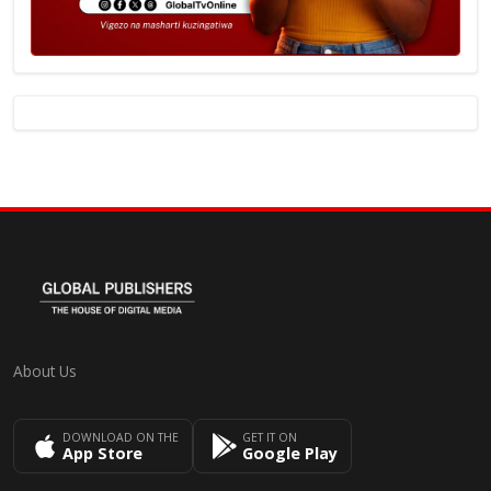
About Us
DOWNLOAD ON THE
GET IT ON
App Store
Google Play