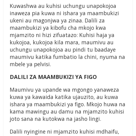
Kuwashwa au kuhisi uchungu unapokojoa
inaweza pia kuwa ni ishara ya maambukizi
ukeni au magonjwa ya zinaa. Dalili za
maambukizi ya kibofu cha mkojo kwa
mjamzito ni hizi zifuatazo: Kuhisi haja ya
kukojoa, kukojoa kila mara, maumivu au
uchungu unapokojoa au pindi tu baadaye
maumivu katika fumbatio la chini, nyuma na
mbele ya pelvisi.
DALILI ZA MAAMBUKIZI YA FIGO
Maumivu ya upande wa mgongo yanaweza
kuwa ya kawaida katika ujauzito, au kuwa
ishara ya maambukizi ya figo. Mkojo huwa na
kama mawingu au damu na mjamzito kuhisi
joto sana na kutokwa na jasho lingi.
Dalili nyingine ni mjamzito kuhisi mdhaifu,