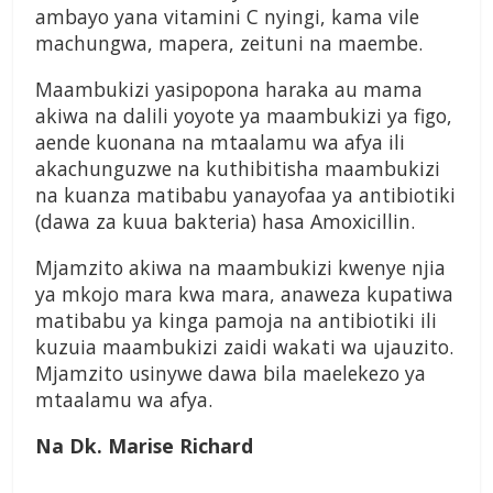
ambayo yana vitamini C nyingi, kama vile
machungwa, mapera, zeituni na maembe.
Maambukizi yasipopona haraka au mama
akiwa na dalili yoyote ya maambukizi ya figo,
aende kuonana na mtaalamu wa afya ili
akachunguzwe na kuthibitisha maambukizi
na kuanza matibabu yanayofaa ya antibiotiki
(dawa za kuua bakteria) hasa Amoxicillin.
Mjamzito akiwa na maambukizi kwenye njia
ya mkojo mara kwa mara, anaweza kupatiwa
matibabu ya kinga pamoja na antibiotiki ili
kuzuia maambukizi zaidi wakati wa ujauzito.
Mjamzito usinywe dawa bila maelekezo ya
mtaalamu wa afya.
Na Dk. Marise Richard