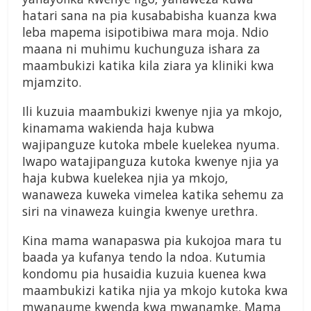
hatari sana na pia kusababisha kuanza kwa
leba mapema isipotibiwa mara moja. Ndio
maana ni muhimu kuchunguza ishara za
maambukizi katika kila ziara ya kliniki kwa
mjamzito.
Ili kuzuia maambukizi kwenye njia ya mkojo,
kinamama wakienda haja kubwa
wajipanguze kutoka mbele kuelekea nyuma.
Iwapo watajipanguza kutoka kwenye njia ya
haja kubwa kuelekea njia ya mkojo,
wanaweza kuweka vimelea katika sehemu za
siri na vinaweza kuingia kwenye urethra.
Kina mama wanapaswa pia kukojoa mara tu
baada ya kufanya tendo la ndoa. Kutumia
kondomu pia husaidia kuzuia kuenea kwa
maambukizi katika njia ya mkojo kutoka kwa
mwanaume kwenda kwa mwanamke. Mama