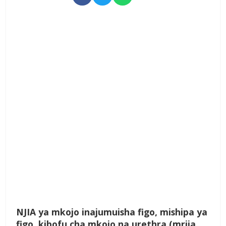
N
JIA
ya mkojo inajumuisha figo, mishipa ya
figo, kibofu cha mkojo na urethra (mrija