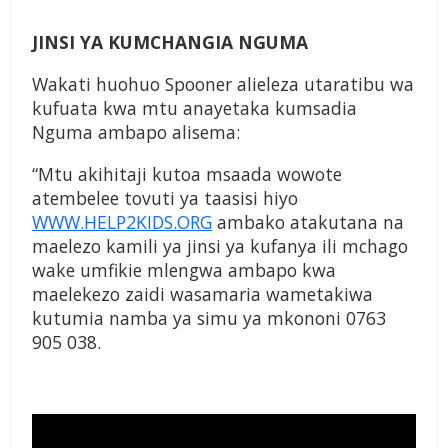
JINSI YA KUMCHANGIA NGUMA
Wakati huohuo Spooner alieleza utaratibu wa
kufuata kwa mtu anayetaka kumsadia
Nguma ambapo alisema:
“Mtu akihitaji kutoa msaada wowote
atembelee tovuti ya taasisi hiyo
WWW.HELP2KIDS.ORG
ambako atakutana na
maelezo kamili ya jinsi ya kufanya ili mchago
wake umfikie mlengwa ambapo kwa
maelekezo zaidi wasamaria wametakiwa
kutumia namba ya simu ya mkononi 0763
905 038.