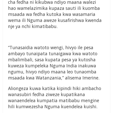
cha fedha ni kikubwa ndiyo maana walezi
hao wamelazimika kupaza sauti ili kuomba
msaada wa fedha kutoka kwa wasamaria
wema ili Nguma aweze kusafirishwa kwenda
nje ya nchi kimatibabu.
“Tunasaidia watoto wengi, hivyo ile pesa
ambayo tunaipata tunaigawa kwa watoto
mbalimbali, sasa kupata pesa ya kutosha
kuweza kumpeleka Nguma India inakuwa
ngumu, hivyo ndiyo maana leo tunaomba
msaada kwa Watanzania,” alisema Imerine.
Aliongeza kuwa katika kipindi hiki ambacho
wanasubiri fedha ziweze kupatikana
wanaendelea kumpatia matibabu mengine
hili kumwezesha Nguma kuendelea kuishi.