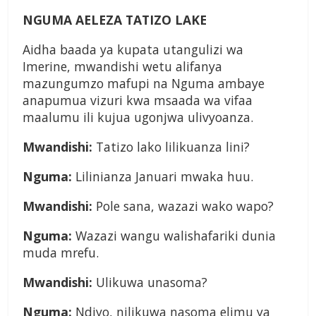
NGUMA AELEZA TATIZO LAKE
Aidha baada ya kupata utangulizi wa
Imerine, mwandishi wetu alifanya
mazungumzo mafupi na Nguma ambaye
anapumua vizuri kwa msaada wa vifaa
maalumu ili kujua ugonjwa ulivyoanza.
Mwandishi:
Tatizo lako lilikuanza lini?
Nguma:
Lilinianza Januari mwaka huu.
Mwandishi:
Pole sana, wazazi wako wapo?
Nguma:
Wazazi wangu walishafariki dunia
muda mrefu.
Mwandishi:
Ulikuwa unasoma?
Nguma:
Ndiyo, nilikuwa nasoma elimu ya