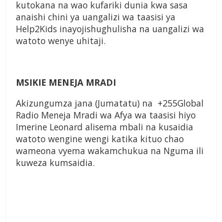
kutokana na wao kufariki dunia kwa sasa
anaishi chini ya uangalizi wa taasisi ya
Help2Kids inayojishughulisha na uangalizi wa
watoto wenye uhitaji.
MSIKIE MENEJA MRADI
Akizungumza jana (Jumatatu) na
+255Global
Radio Meneja Mradi wa Afya wa taasisi hiyo
Imerine Leonard alisema mbali na kusaidia
watoto wengine wengi katika kituo chao
wameona vyema wakamchukua na Nguma ili
kuweza kumsaidia.