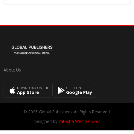
About Us
DOWNLOAD ON THE
GET IT ON
App Store
Google Play
© 2026 Global Publishers. All Rights Reserved.
Designed by
Yatosha Web Services