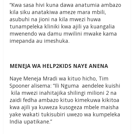
“Kwa sasa hivi kuna dawa anatumia ambazo
kila siku anatakiwa ameze mara mbili,
asubuhi na jioni na kila mwezi huwa
tunampeleka kliniki kwa ajili ya kuangalia
mwenendo wa damu mwilini mwake kama
imepanda au imeshuka.
MENEJA WA HELP2KIDS NAYE ANENA
Naye Meneja Mradi wa kituo hicho, Tim
Spooner alisema: “Ili Nguma aendelee kuishi
kila mwezi inahitajika shilingi milioni 2 na
zaidi fedha ambazo kituo kimekuwa kikitoa
kwa ajili ya kuweza kusogeza mbele maisha
yake wakati tukisubiri uwezo wa kumpeleka
India upatikane.”