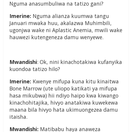
Nguma anasumbuliwa na tatizo gani?
Imerine:
Nguma alianza kuumwa tangu
Januari mwaka huu, akalazwa Muhimbili,
ugonjwa wake ni Aplastic Anemia, mwili wake
hauwezi kutengeneza damu wenyewe.
Mwandishi
: Ok, nini kinachotakiwa kufanyika
kuondoa tatizo hilo?
Imerine:
Kwenye mifupa kuna kitu kinaitwa
Bone Marrow (ute uliopo katikati ya mifupa
hasa mikubwa) hii ndiyo haipo kwa kiwango
kinachohitajika, hivyo anatakiwa kuwekewa
maana bila hivyo hata ukimuongezea damu
itaisha.
Mwandishi:
Matibabu haya anaweza