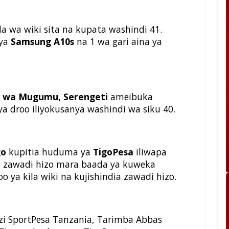
 wa wiki sita na kupata washindi 41.
 ya
Samsung A10s
na 1 wa gari aina ya
i wa Mugumu, Serengeti
ameibuka
 droo iliyokusanya washindi wa siku 40.
go
kupitia huduma ya
TigoPesa
iliwapa
ia zawadi hizo mara baada ya kuweka
o ya kila wiki na kujishindia zawadi hizo.
i SportPesa Tanzania, Tarimba Abbas