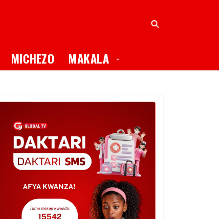
oggle Dropdown
Toggle Dropdown
MICHEZO
MAKALA