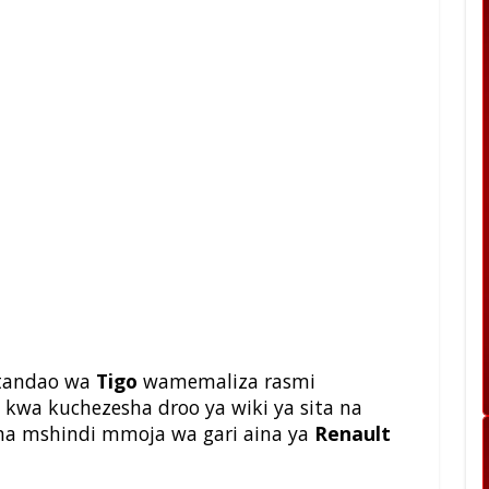
mtandao wa
Tigo
wamemaliza rasmi
kwa kuchezesha droo ya wiki ya sita na
na mshindi mmoja wa gari aina ya
Renault