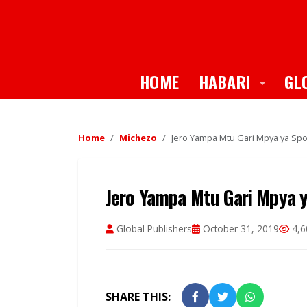
Toggle
HOME
HABARI
GL
Home
Michezo
Jero Yampa Mtu Gari Mpya ya Spo
Jero Yampa Mtu Gari Mpya y
Global Publishers
October 31, 2019
4,6
SHARE THIS: