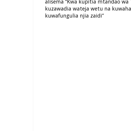
alisema “Kwa kupitia mtandao wa
kuzawadia wateja wetu na kuwaham
kuwafungulia njia zaidi”