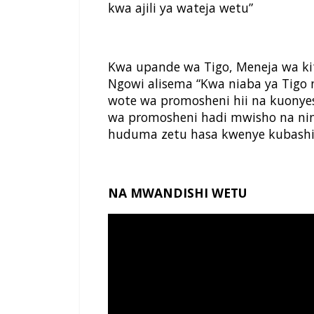
kwa ajili ya wateja wetu”
Kwa upande wa Tigo, Meneja wa kit
Ngowi alisema “Kwa niaba ya Tigo
wote wa promosheni hii na kuony
wa promosheni hadi mwisho na n
huduma zetu hasa kwenye kubashir
NA MWANDISHI WETU