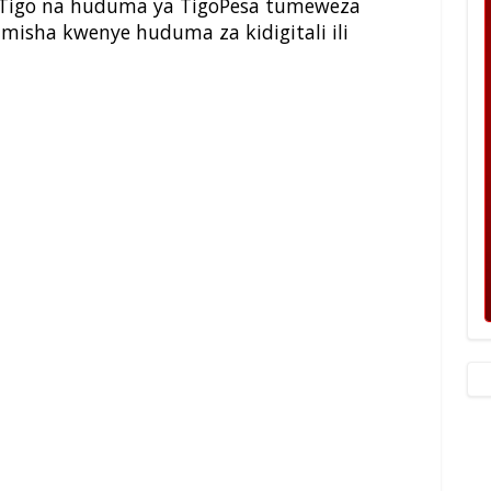
 Tigo na huduma ya TigoPesa tumeweza
isha kwenye huduma za kidigitali ili