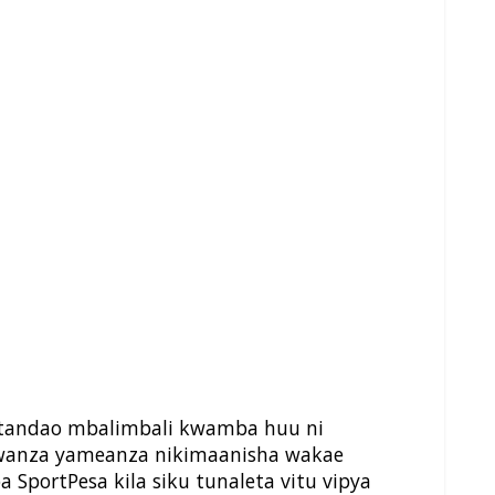
itandao mbalimbali kwamba huu ni
anza yameanza nikimaanisha wakae
portPesa kila siku tunaleta vitu vipya