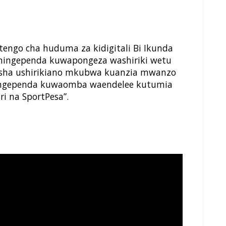
engo cha huduma za kidigitali Bi Ikunda
 ningependa kuwapongeza washiriki wetu
esha ushirikiano mkubwa kuanzia mwanzo
ingependa kuwaomba waendelee kutumia
i na SportPesa”.