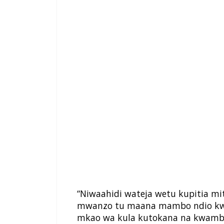
“Niwaahidi wateja wetu kupitia m
mwanzo tu maana mambo ndio kw
mkao wa kula kutokana na kwamba S