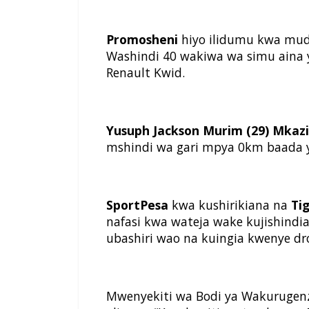
Promosheni
hiyo ilidumu kwa muda
Washindi 40 wakiwa wa simu aina
Renault Kwid.
Yusuph Jackson Murim (29) Mkaz
mshindi wa gari mpya 0km baada ya
SportPesa
kwa kushirikiana na
Ti
nafasi kwa wateja wake kujishind
ubashiri wao na kuingia kwenye dro
Mwenyekiti wa Bodi ya Wakurugenz