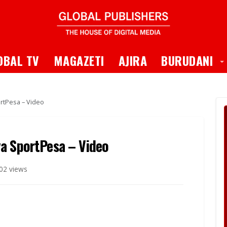
 Dropdown
T
OBAL TV
MAGAZETI
AJIRA
BURUDANI
rtPesa – Video
a SportPesa – Video
02 views