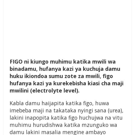
F
IGO
ni kiungo muhimu katika mwili wa
binadamu, hufanya kazi ya kuchuja damu
huku ikiondoa sumu zote za mwili, figo
hufanya kazi ya kurekebisha kiasi cha maji
mwilini (electrolyte level).
Kabla damu haijapita katika figo, huwa
imebeba maji na takataka nyingi sana (urea),
lakini inapopita katika figo huchujwa na vitu
muhimu hurudishwa katika mzunguko wa
damu lakini masalia mengine ambayo