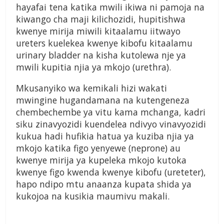
hayafai tena katika mwili ikiwa ni pamoja na
kiwango cha maji kilichozidi, hupitishwa
kwenye mirija miwili kitaalamu iitwayo
ureters kuelekea kwenye kibofu kitaalamu
urinary bladder na kisha kutolewa nje ya
mwili kupitia njia ya mkojo (urethra).
Mkusanyiko wa kemikali hizi wakati
mwingine hugandamana na kutengeneza
chembechembe ya vitu kama mchanga, kadri
siku zinavyozidi kuendelea ndivyo vinavyozidi
kukua hadi hufikia hatua ya kuziba njia ya
mkojo katika figo yenyewe (neprone) au
kwenye mirija ya kupeleka mkojo kutoka
kwenye figo kwenda kwenye kibofu (ureteter),
hapo ndipo mtu anaanza kupata shida ya
kukojoa na kusikia maumivu makali.