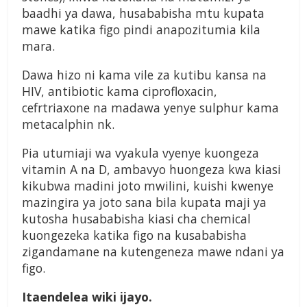
baadhi ya dawa, husababisha mtu kupata
mawe katika figo pindi anapozitumia kila
mara.
Dawa hizo ni kama vile za kutibu kansa na
HIV, antibiotic kama ciprofloxacin,
cefrtriaxone na madawa yenye sulphur kama
metacalphin nk.
Pia utumiaji wa vyakula vyenye kuongeza
vitamin A na D, ambavyo huongeza kwa kiasi
kikubwa madini joto mwilini, kuishi kwenye
mazingira ya joto sana bila kupata maji ya
kutosha husababisha kiasi cha chemical
kuongezeka katika figo na kusababisha
zigandamane na kutengeneza mawe ndani ya
figo.
Itaendelea wiki ijayo.