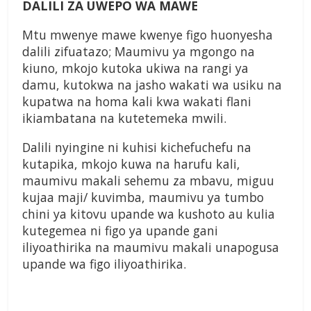
DALILI ZA UWEPO WA MAWE
Mtu mwenye mawe kwenye figo huonyesha
dalili zifuatazo; Maumivu ya mgongo na
kiuno, mkojo kutoka ukiwa na rangi ya
damu, kutokwa na jasho wakati wa usiku na
kupatwa na homa kali kwa wakati flani
ikiambatana na kutetemeka mwili.
Dalili nyingine ni kuhisi kichefuchefu na
kutapika, mkojo kuwa na harufu kali,
maumivu makali sehemu za mbavu, miguu
kujaa maji/ kuvimba, maumivu ya tumbo
chini ya kitovu upande wa kushoto au kulia
kutegemea ni figo ya upande gani
iliyoathirika na maumivu makali unapogusa
upande wa figo iliyoathirika.