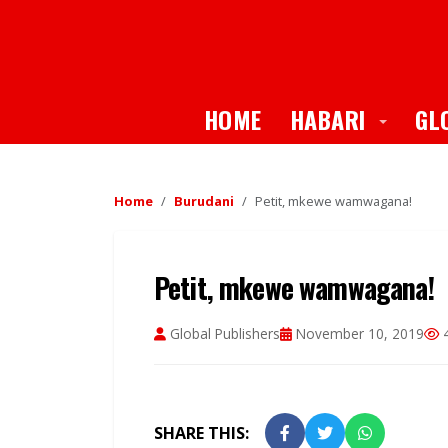
Toggle
HOME
HABARI
GL
Home
Burudani
Petit, mkewe wamwagana!
Petit, mkewe wamwagana!
Global Publishers
November 10, 2019
4
SHARE THIS: