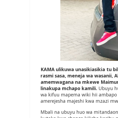
K
AMA
ulikuwa unasikiasikia tu bi
rasmi sasa, meneja wa wasanii,
amemwagana na mkewe Maimuna 
linakupa mchapo kamili.
Ubuyu h
wa kifuu mapema wiki hii ambapo t
amerejesha majeshi kwa mzazi mw
Mbali na ubuyu huo wa mitandaoni,