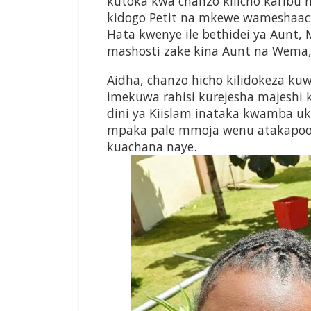
kutoka kwa chanzo kilicho karibu n
kidogo Petit na mkewe wameshaach
Hata kwenye ile bethidei ya Aunt, 
mashosti zake kina Aunt na Wema,”
Aidha, chanzo hicho kilidokeza 
imekuwa rahisi kurejesha majeshi
dini ya Kiislam inataka kwamba u
mpaka pale mmoja wenu atakapoo
kuachana naye.