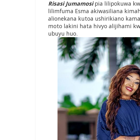
Risasi Jumamosi
pia lilipokuwa k
lilimfuma Esma akiwasiliana kimaha
alionekana kutoa ushirikiano ka
moto lakini hata hivyo alijihami 
ubuyu huo.