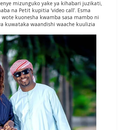
wenye mizunguko yake ya kihabari juzikati,
ba na Petit kupitia ‘video call’. Esma
ma wote kuonesha kwamba sasa mambo ni
kwa kuwataka waandishi waache kuulizia