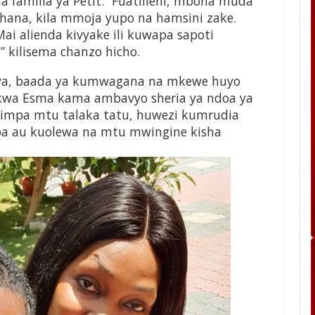
a familia ya Petit. “Fuatilieni, mbona muda
ana, kila mmoja yupo na hamsini zake.
Mai alienda kivyake ili kuwapa sapoti
 kilisema chanzo hicho.
kuwa, baada ya kumwagana na mkewe huyo
 kwa Esma kama ambavyo sheria ya ndoa ya
kimpa mtu talaka tatu, huwezi kumrudia
a au kuolewa na mtu mwingine kisha