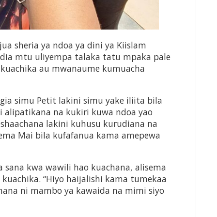
a sheria ya ndoa ya dini ya Kiislam
ia mtu uliyempa talaka tatu mpaka pale
a kuachika au mwanaume kumuacha
ia simu Petit lakini simu yake iliita bila
i alipatikana na kukiri kuwa ndoa yao
eshaachana lakini kuhusu kurudiana na
isema Mai bila kufafanua kama amepewa
 sana kwa wawili hao kuachana, alisema
a kuachika. “Hiyo haijalishi kama tumekaa
hana ni mambo ya kawaida na mimi siyo