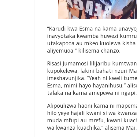
“Karudi kwa Esma na kama unavyoju
inavyotaka kwamba huwezi kumrud
utakapooa au mkeo kuolewa kish
aliyemuoa,” kilisema chanzo.
Risasi Jumamosi lilijaribu kumtwang
kupokelewa, lakini bahati nzuri Ma
imeshavunjika. “Yeah ni kweli tum
Esma, mimi hayo hayanihusu,” al
talaka na kama amepewa ni ngapi.
Alipoulizwa haoni kama ni mapema
hilo yeye hajali kwani si wa kwanz
muda mfupi au mrefu, kwani kuac
wa kwanza kuachika,” alisema Mai.