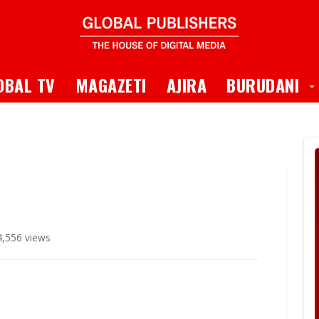
 Dropdown
T
OBAL TV
MAGAZETI
AJIRA
BURUDANI
,556 views