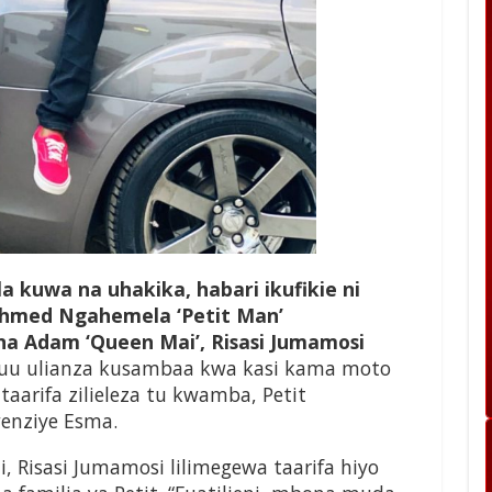
la kuwa na uhakika, habari ikufikie ni
 Ahmed Ngahemela ‘Petit Man’
Adam ‘Queen Mai’, Risasi Jumamosi
uu ulianza kusambaa kwa kasi kama moto
aarifa zilieleza tu kwamba, Petit
enziye Esma.
 Risasi Jumamosi lilimegewa taarifa hiyo