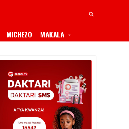
oggle Dropdown
Toggle Dropdown
MICHEZO
MAKALA