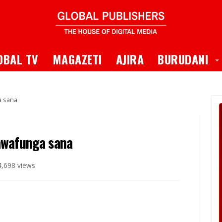
 Dropdown
T
OBAL TV
MAGAZETI
AJIRA
BURUDANI
a sana
awafunga sana
,698 views