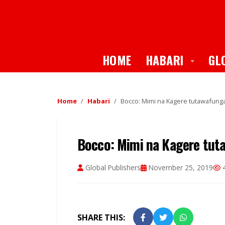
Toggle
HOME
HABARI
GL
Home
Habari
Bocco: Mimi na Kagere tutawafung
Bocco: Mimi na Kagere tut
Global Publishers
November 25, 2019
4
SHARE THIS: