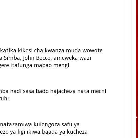
 katika kikosi cha kwanza muda wowote
wa Simba, John Bocco, ameweka wazi
ere itafunga mabao mengi.
ba hadi sasa bado hajacheza hata mechi
uhi.
anatazamiwa kuiongoza safu ya
zo ya ligi ikiwa baada ya kucheza