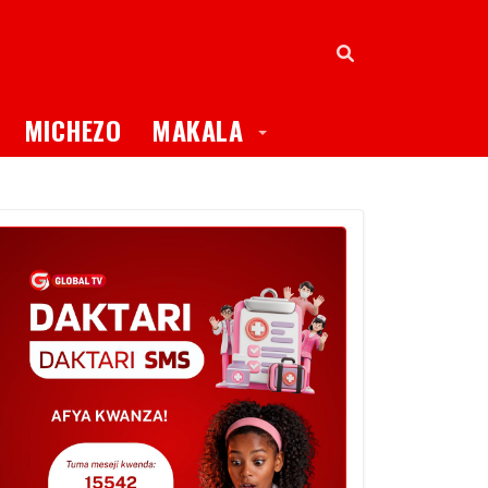
oggle Dropdown
Toggle Dropdown
MICHEZO
MAKALA