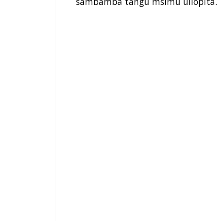
sambamba tangu msimu uliopita.