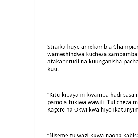
Straika huyo ameliambia Champio
wameshindwa kucheza sambamba ye
atakaporudi na kuunganisha pacha 
kuu.
“Kitu kibaya ni kwamba hadi sasa
pamoja tukiwa wawili. Tulicheza m
Kagere na Okwi kwa hiyo ikatunyi
“Niseme tu wazi kuwa naona kabi