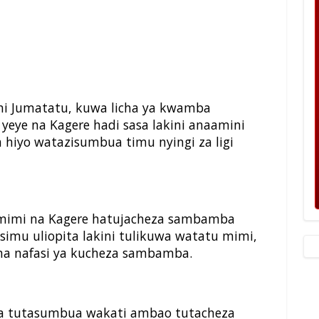
ni Jumatatu, kuwa licha ya kwamba
ye na Kagere hadi sasa lakini anaamini
hiyo watazisumbua timu nyingi za ligi
 mimi na Kagere hatujacheza sambamba
simu uliopita lakini tulikuwa watatu mimi,
ma nafasi ya kucheza sambamba.
sa tutasumbua wakati ambao tutacheza