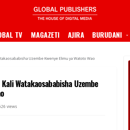
 Dropdown
T
OBAL TV
MAGAZETI
AJIRA
BURUDANI
Watakaosababisha Uzembe Kwenye Elimu ya Watoto Wao
 Kali Watakaosababisha Uzembe
ao
626 views