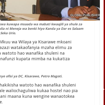
kwa kuwapa msaada wa mabati kwaajili ya shule za
ulia ni Meneja wa benki hiyo Kanda ya Dar es Salaam
Seka Urio.
: Mkuu wa Wilaya ya Kisarawe mkoani
azazi watakaofanyia mzaha elimu za
 watoto hao wanafika shuleni na
nafunzi kupata mimba na kukatiza
e ofisi ya DC, Kisarawe, Petro Magoti.
akikisha watoto hao wanafika shuleni
le waliochaguliwa kukaa hostel nao pia
bani maana kuna wengine wanaotokea
e.