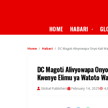
Toggle
HOME
HABARI
GL
Home
Habari
DC Magoti Alivyowapa Onyo Kali 
DC Magoti Alivyowapa Onyo
Kwenye Elimu ya Watoto W
Global Publishers
February 14, 2025
4,