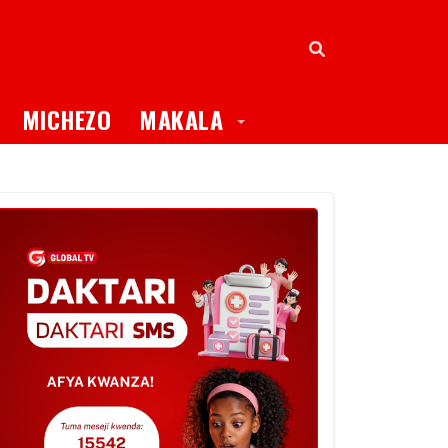
oggle Dropdown
Toggle Dropdown
MICHEZO
MAKALA