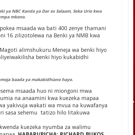
i ya NBC Kanda ya Dar es Salaam, Seka Urio kwa
umpa mkono.
ipokea msaada wa bati 400 zenye thamani
ioni 16 zilizotolewa na Benki ya NMB kwa
Magoti alimshukuru Meneja wa benki hiyo
liyeiwakilisha benki hiyo kukabidhi
amoja baada ya makabidhiano hayo.
esema msaada huo ni miongoni mwa
udumia na anaamini kwa kuezeka mapaa
wa yakivuja wakati wa mvua na kuwafanya
i sasa sehemu tatizo hilo litakuwa
takwenda kuezeka nyumba za walimu
 mapaa.
HABARI/PICHA: RICHARD BUKOS