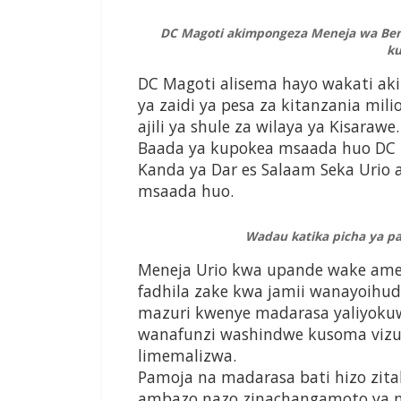
DC Magoti akimpongeza Meneja wa Benk
k
DC Magoti alisema hayo wakati ak
ya zaidi ya pesa za kitanzania mil
ajili ya shule za wilaya ya Kisarawe.
Baada ya kupokea msaada huo DC 
Kanda ya Dar es Salaam Seka Urio a
msaada huo.
Wadau katika picha ya p
Meneja Urio kwa upande wake am
fadhila zake kwa jamii wanayoih
mazuri kwenye madarasa yaliyoku
wanafunzi washindwe kusoma vizur
limemalizwa.
Pamoja na madarasa bati hizo zi
ambazo nazo zinachangamoto ya