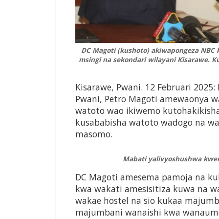
DC Magoti (kushoto) akiwapongeza NBC 
msingi na sekondari wilayani Kisarawe. K
Kisarawe, Pwani. 12 Februari 2025
Pwani, Petro Magoti amewaonya w
watoto wao ikiwemo kutohakikisha
kusababisha watoto wadogo na wa
masomo.
Mabati yalivyoshushwa kweny
DC Magoti amesema pamoja na kuh
kwa wakati amesisitiza kuwa na wa
wakae hostel na sio kukaa majum
majumbani wanaishi kwa wanaum