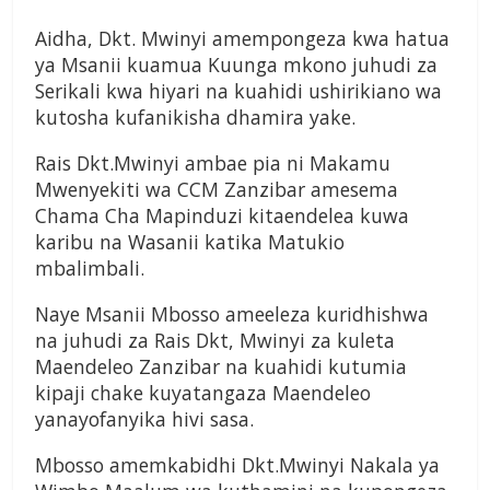
Aidha, Dkt. Mwinyi amempongeza kwa hatua
ya Msanii kuamua Kuunga mkono juhudi za
Serikali kwa hiyari na kuahidi ushirikiano wa
kutosha kufanikisha dhamira yake.
Rais Dkt.Mwinyi ambae pia ni Makamu
Mwenyekiti wa CCM Zanzibar amesema
Chama Cha Mapinduzi kitaendelea kuwa
karibu na Wasanii katika Matukio
mbalimbali.
Naye Msanii Mbosso ameeleza kuridhishwa
na juhudi za Rais Dkt, Mwinyi za kuleta
Maendeleo Zanzibar na kuahidi kutumia
kipaji chake kuyatangaza Maendeleo
yanayofanyika hivi sasa.
Mbosso amemkabidhi Dkt.Mwinyi Nakala ya