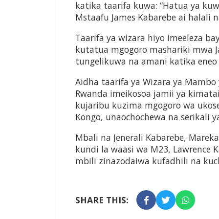
katika taarifa kuwa: “Hatua ya kuw
Mstaafu James Kabarebe ai halali 
Taarifa ya wizara hiyo imeeleza b
kutatua mgogoro mashariki mwa J
tungelikuwa na amani katika eneo 
Aidha taarifa ya Wizara ya Mambo 
Rwanda imeikosoa jamii ya kimata
kujaribu kuzima mgogoro wa ukos
Kongo, unaochochewa na serikali y
Mbali na Jenerali Kabarebe, Mare
kundi la waasi wa M23, Lawrence 
mbili zinazodaiwa kufadhili na ku
SHARE THIS: