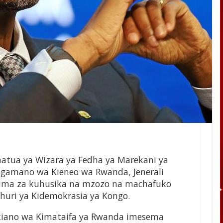
 hatua ya Wizara ya Fedha ya Marekani ya
gamano wa Kieneo wa Rwanda, Jenerali
uma za kuhusika na mzozo na machafuko
uri ya Kidemokrasia ya Kongo.
kiano wa Kimataifa ya Rwanda imesema