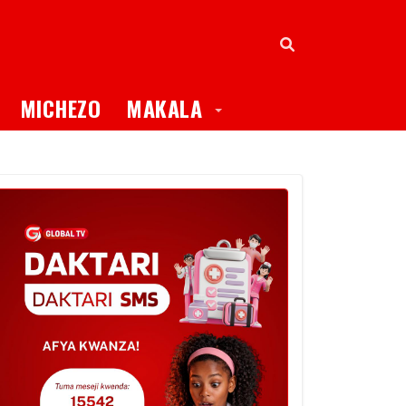
oggle Dropdown
Toggle Dropdown
MICHEZO
MAKALA