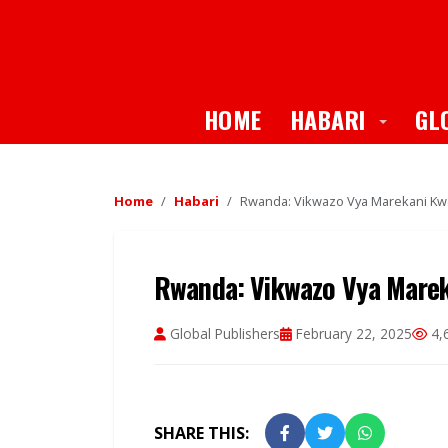
Toggle
HOME
HABARI
GL
Home
Habari
Rwanda: Vikwazo Vya Marekani Kwet
Rwanda: Vikwazo Vya Mareka
Global Publishers
February 22, 2025
4,
SHARE THIS: