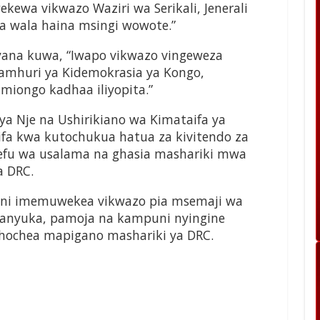
ekewa vikwazo Waziri wa Serikali, Jenerali
na wala haina msingi wowote.”
ayana kuwa, “Iwapo vikwazo vingeweza
amhuri ya Kidemokrasia ya Kongo,
miongo kadhaa iliyopita.”
ya Nje na Ushirikiano wa Kimataifa ya
ifa kwa kutochukua hatua za kivitendo za
efu wa usalama na ghasia mashariki mwa
a DRC.
kani imemuwekea vikwazo pia msemaji wa
Kanyuka, pamoja na kampuni nyingine
chochea mapigano mashariki ya DRC.