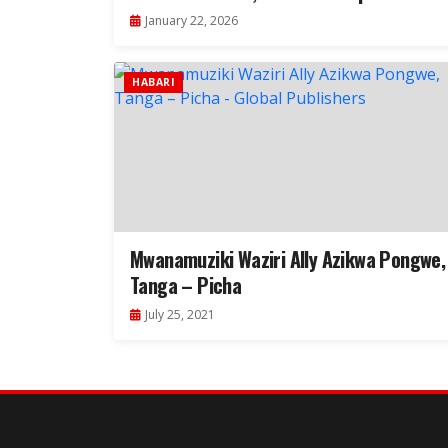
Kwenye Tundu la Sindano
January 22, 2026
HABARI
Mwanamuziki Waziri Ally Azikwa Pongwe,
Tanga – Picha
July 25, 2021