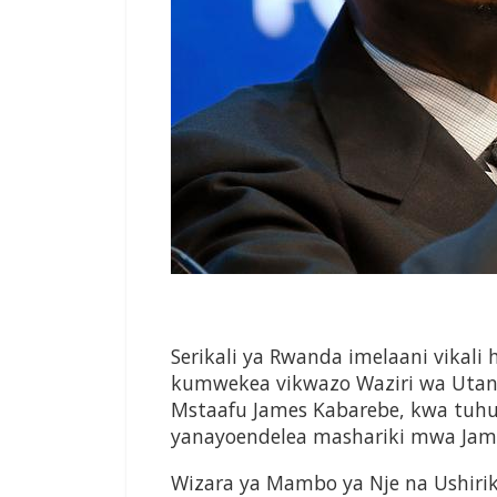
Serikali ya Rwanda imelaani vikali
kumwekea vikwazo Waziri wa Utan
Mstaafu James Kabarebe, kwa tuh
yanayoendelea mashariki mwa Jamh
Wizara ya Mambo ya Nje na Ushiri