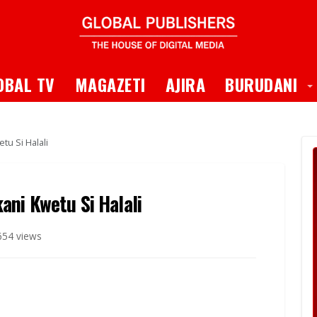
 Dropdown
T
OBAL TV
MAGAZETI
AJIRA
BURUDANI
u Si Halali
ni Kwetu Si Halali
654 views