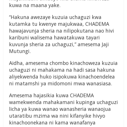
kuwa na maana yake.
“Hakuna awezaye kuzuia uchaguzi kwa
kutamka tu kwenye majukwaa, CHADEMA
hawajavunja sheria na nilipokutana nao hivi
karibuni walisema hawatakuwa tayari
kuvunja sheria za uchaguzi,” amesema Jaji
Mutungi.
Aidha, amesema chombo kinachoweza kuzuia
uchaguzi ni mahakama na hadi sasa hakuna
aliyekwenda huko isipokuwa kinachoendelea
ni matamshi ya midomoni mwa wanasiasa.
Amesema hajasikia kuwa CHADEMA
wamekwenda mahakamani kupinga uchaguzi
licha ya kuwa wanao wanasheria wanaojua
utaratibu mzima wa nini kifanyike hivyo
kinachoonekana ni kama wanafanya