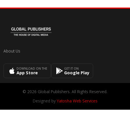
About Us
DOWNLOAD ON THE
GET IT ON
App Store
Google Play
© 2026 Global Publishers. All Rights Reserved.
Designed by
Yatosha Web Services