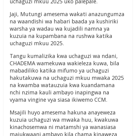
uchaguzi mkuu 2025 uko palepale.
Jaji, Mutungi amesema wakati anazungumza
na waandishi wa habari baada ya kushiriki
warsha ya wadau wa kujadili namna ya
kuzuia na kupambana na rushwa katika
uchaguzi mkuu 2025.
Tangu kumalizika kwa uchaguzi wa ndani,
CHADEMA wamekuwa wakieleza kuwa, bila
mabadiliko katika mifumo ya uchaguzi
hakutakuwa na uchaguzi mkuu mwaka 2025
na kwamba watauzuia kwa kuandamana
nchi nzima kauli ambayo inapingwa na
vyama vingine vya siasa ikiwemo CCM.
Msajili huyo amesema hakuna anayeweza
kuzuia uchaguzi wa mwaka huu, kwakuwa
kinachosemwa ni matamshi ya wanasiasa
majukwaani ambayo kila chama kinaweza