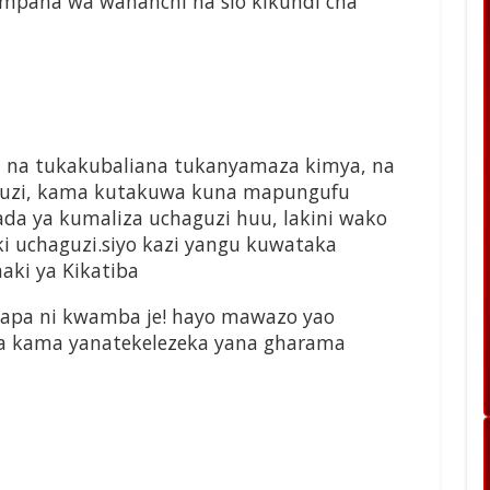
i mpana wa wananchi na sio kikundi cha
eni na tukakubaliana tukanyamaza kimya, na
uzi, kama kutakuwa kuna mapungufu
a ya kumaliza uchaguzi huu, lakini wako
 uchaguzi.siyo kazi yangu kuwataka
aki ya Kikatiba
hapa ni kwamba je! hayo mawazo yao
 na kama yanatekelezeka yana gharama