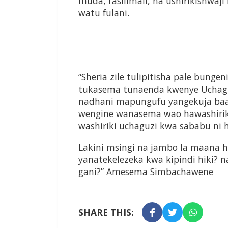
muda, rasilimali, na ushirikishwaj
watu fulani.
“Sheria zile tulipitisha pale bung
tukasema tunaenda kwenye Uchag
nadhani mapungufu yangekuja baad
wengine wanasema wao hawashiriki
washiriki uchaguzi kwa sababu ni h
Lakini msingi na jambo la maana 
yanatekelezeka kwa kipindi hiki?
gani?” Amesema Simbachawene
SHARE THIS: