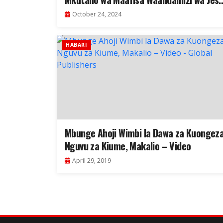
la Magereza Dodoma
October 24, 2024
HABARI
Mbunge Ahoji Wimbi la Dawa za Kuongez
Nguvu za Kiume, Makalio – Video
April 29, 2019