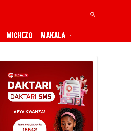
oggle Dropdown
Toggle Dropdown
MICHEZO
MAKALA