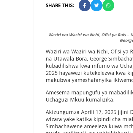
SHARE THIS:
Waziri wa Waziri wa Nchi, Ofisi ya Rais 
Georg
Waziri wa Waziri wa Nchi, Ofisi y
na Utawala Bora, George Simbach
kubadilishwa kwa mfumo wa Uchag
2025 hayawezi kutekelezwa kwa kip
makubwa yameshafanyika ikiwemo
Amesema mapungufu ya mabadilik
Uchaguzi Mkuu kumalizika.
Akizungumza Aprili 17, 2025 jijin
wizara yake katika kipindi cha mia
Simbachawene ameeleza kuwa mchak