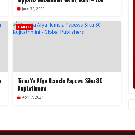
(Picha +Video)
June 30, 2022
HABARI
a
Timu Ya Afya Ilemela Yapewa Siku 30
Kujitathmini
April 7, 2024