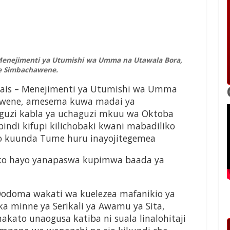
– Menejimenti ya Utumishi wa Umma na Utawala Bora,
e Simbachawene.
a Rais – Menejimenti ya Utumishi wa Umma
awene, amesema kuwa madai ya
uzi kabla ya uchaguzi mkuu wa Oktoba
indi kifupi kilichobaki kwani mabadiliko
 kuunda Tume huru inayojitegemea
o hayo yanapaswa kupimwa baada ya
i Dodoma wakati wa kuelezea mafanikio ya
ka minne ya Serikali ya Awamu ya Sita,
ato unaogusa katiba ni suala linalohitaji