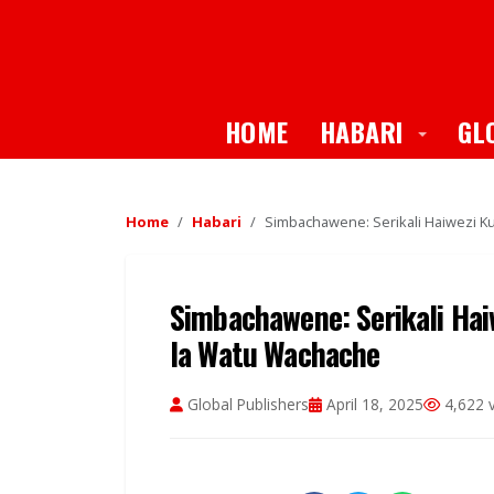
Toggle
HOME
HABARI
GL
Home
Habari
Simbachawene: Serikali Haiwezi K
Simbachawene: Serikali Hai
la Watu Wachache
Global Publishers
April 18, 2025
4,622 