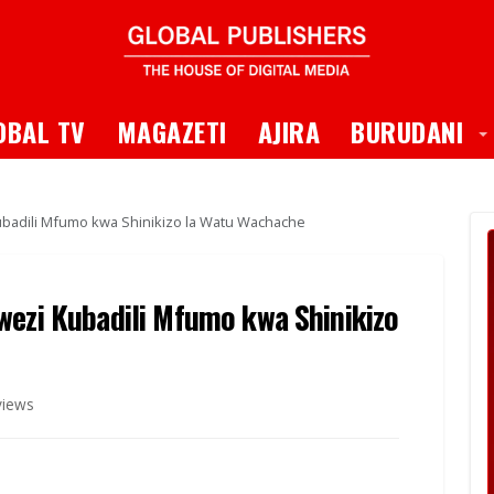
 Dropdown
T
OBAL TV
MAGAZETI
AJIRA
BURUDANI
ubadili Mfumo kwa Shinikizo la Watu Wachache
wezi Kubadili Mfumo kwa Shinikizo
views