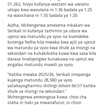
51,262, hivyo kufanya wastani wa uwiano
uliopo kwa wavulana ni 1:36 badala ya 1:25
na wasichana ni 1:35 badala ya 1:20.
Aidha, Mchengerwa amesema mkakati wa
Serikali ni kufanya tathmini ya ubora wa
ujenzi wa matundu ya vyoo na kuendelea
kutenga fedha kila mwaka kwa ajili ya ujenzi
wa matundu ya vyoo kwa shule za msingi na
sekondari na kuhakikisha kuwa kwa sasa kila
darasa linalojengwa kunakuwa na ujenzi wa
angalau matundu mawili ya vyoo.
“Katika mwaka 2025/26, Serikali imepanga
kujenga matundu 28,580 ya vyoo
yatakayogharimu shilingi bilioni 66.57 katika
shule za msingi na sekondari.”
Mchengerwa ameongeza kuwa: choo cha
staha ni haki ya mwanafunzi; ni chozi