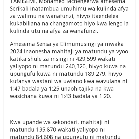
TAMISEMI, Mohamed Mchengerwa amesema
Serikali inatambua umuhimu wa kulinda afya
za walimu na wanafunzi, hivyo itaendelea
kukabiliana na changamoto hiyo kwa lengo la
kulinda utu na afya za wanafunzi.
Amesema Sensa ya Elimumusingi ya mwaka
2024 inaonesha mahitaji ya matundu ya vyoo
katika shule za msingi ni 429,599 wakati
yaliyopo ni matundu 240,320, hivyo kuwa na
upungufu kuwa ni matundu 189,279, hivyo
kufanya wastani wa uwiano kwa wavulana ni
1:47 badala ya 1:25 unaohitajika na kwa
wasichana kuwa ni 1:43 badala ya 1:20.
Kwa upande wa sekondari, mahitaji ni
matundu 135,870 wakati yaliyopo ni
matundu 84,608 na upungufu ni matundu