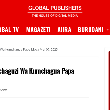
 Dropdown
T
OBAL TV
MAGAZETI
AJIRA
BURUDANI
zi Wa Kumchagua Papa Mpya Mei 07, 2025
 Uchaguzi Wa Kumchagua Papa
views