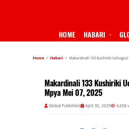
Toggle
HOME
HABARI
GL
Home
Habari
Makardinali 133 Kushiriki Uchagu
Makardinali 133 Kushiriki
Mpya Mei 07, 2025
Global Publishers
April 30, 2025
4,658 