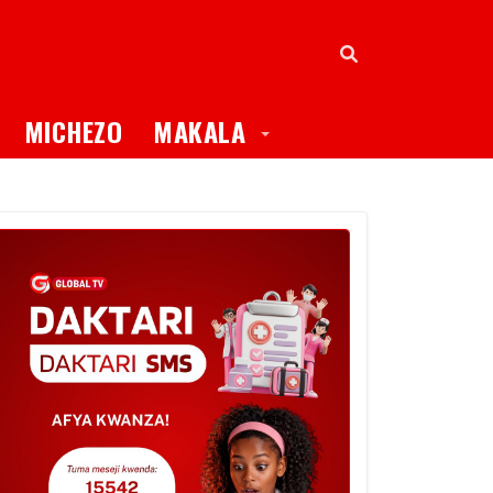
oggle Dropdown
Toggle Dropdown
MICHEZO
MAKALA