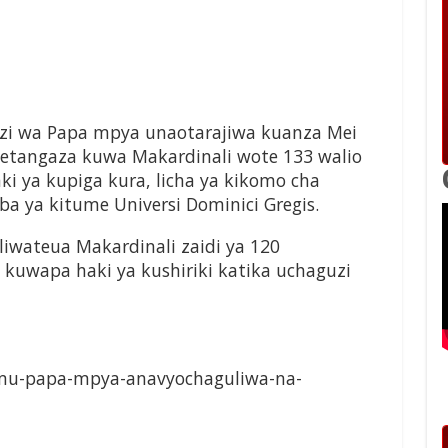
zi wa Papa mpya unaotarajiwa kuanza Mei
imetangaza kuwa Makardinali wote 133 walio
ki ya kupiga kura, licha ya kikomo cha
ba ya kitume Universi Dominici Gregis.
liwateua Makardinali zaidi ya 120
 kuwapa haki ya kushiriki katika uchaguzi
hamu-papa-mpya-anavyochaguliwa-na-