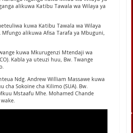
Nganga alikuwa Katibu Tawala wa Wilaya ya
meteuliwa kuwa Katibu Tawala wa Wilaya
. Mfungo alikuwa Afisa Tarafa ya Mbuguni,
Twange kuwa Mkurugenzi Mtendaji wa
CO). Kabla ya uteuzi huu, Bw. Twange
o.
emteua Ndg. Andrew William Massawe kuwa
u cha Sokoine cha Kilimo (SUA). Bw.
i Mkuu Mstaafu Mhe. Mohamed Chande
wake.