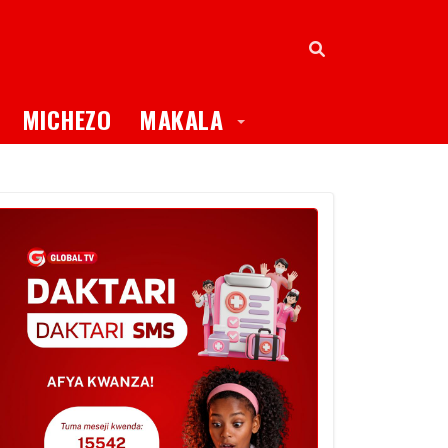
oggle Dropdown
Toggle Dropdown
MICHEZO
MAKALA