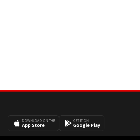
DOWNLOAD ON THE
GET IT ON
App Store
Google Play