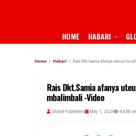
Toggle
HOME
HABARI
GL
Home
Habari
Rais Dkt.Samia afanya uteuzi na u
Rais Dkt.Samia afanya uteu
mbalimbali -Video
Global Publishers
May 7, 2025
4,638 vi