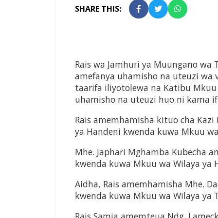
SHARE THIS:
Rais wa Jamhuri ya Muungano wa T
amefanya uhamisho na uteuzi wa v
taarifa iliyotolewa na Katibu Mkuu
uhamisho na uteuzi huo ni kama if
Rais amemhamisha kituo cha Kazi 
ya Handeni kwenda kuwa Mkuu wa 
Mhe. Japhari Mghamba Kubecha a
kwenda kuwa Mkuu wa Wilaya ya 
Aidha, Rais amemhamisha Mhe. Dad
kwenda kuwa Mkuu wa Wilaya ya 
Rais Samia amemteua Ndg. Lamec