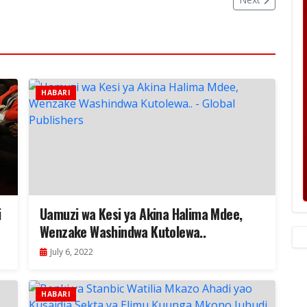
HABARI
i
Uamuzi wa Kesi ya Akina Halima Mdee,
Wenzake Washindwa Kutolewa..
July 6, 2022
HABARI