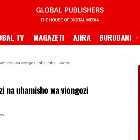
 Dropdown
T
OBAL TV
MAGAZETI
AJIRA
BURUDANI
hamisho wa viongozi mbalimbali -Video
zi na uhamisho wa viongozi
ews