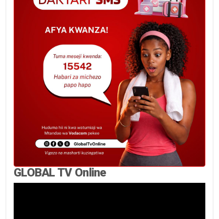
GLOBAL TV Online