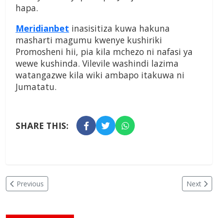
hapa.
Meridianbet
inasisitiza kuwa hakuna
masharti magumu kwenye kushiriki
Promosheni hii, pia kila mchezo ni nafasi ya
wewe kushinda. Vilevile washindi lazima
watangazwe kila wiki ambapo itakuwa ni
Jumatatu.
SHARE THIS:
Previous
Next