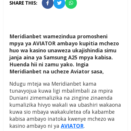
SHARE THIS:
Meridianbet wamezindua promosheni
mpya ya AVIATOR ambayo kupitia mchezo
huo wa kasino unaweza ukajishindia simu
janja aina ya Samsung A25 mpya kabisa.
Huenda hii ni zamu yako. Ingia
Meridianbet na ucheze Aviator sasa,
Ndugu mteja wa Meridianbet kama
tunavyojua kuwa ligi mbalimbali za mpira
Duniani zimemalizika na zingine zinaenda
kumalizika hivyo wakali wa ubashiri wakaona
kuwa sio mbaya wakakuletea ofa kabambe
kabisa ambayo inatoka kwenye mchezo wa
kasino ambayo ni ya
AVIATOR
.