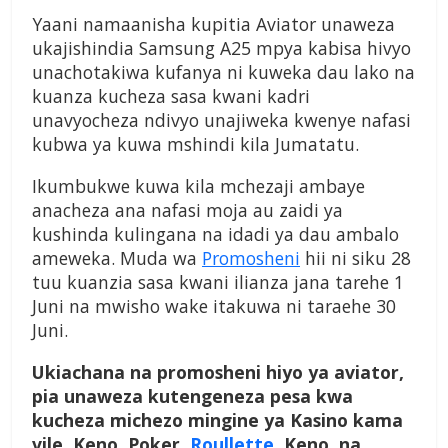
Yaani namaanisha kupitia Aviator unaweza
ukajishindia Samsung A25 mpya kabisa hivyo
unachotakiwa kufanya ni kuweka dau lako na
kuanza kucheza sasa kwani kadri
unavyocheza ndivyo unajiweka kwenye nafasi
kubwa ya kuwa mshindi kila Jumatatu.
Ikumbukwe kuwa kila mchezaji ambaye
anacheza ana nafasi moja au zaidi ya
kushinda kulingana na idadi ya dau ambalo
ameweka. Muda wa
Promosheni
hii ni siku 28
tuu kuanzia sasa kwani ilianza jana tarehe 1
Juni na mwisho wake itakuwa ni taraehe 30
Juni.
Ukiachana na promosheni hiyo ya aviator,
pia unaweza kutengeneza pesa kwa
kucheza michezo mingine ya Kasino kama
vile, Keno, Poker,
Roullette
, Keno
,
na