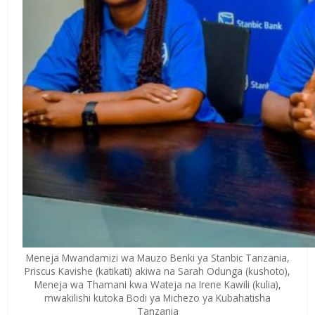
Meneja Mwandamizi wa Mauzo Benki ya Stanbic Tanzania,
Priscus Kavishe (katikati) akiwa na Sarah Odunga (kushoto),
Meneja wa Thamani kwa Wateja na Irene Kawili (kulia),
mwakilishi kutoka Bodi ya Michezo ya Kubahatisha
Tanzania