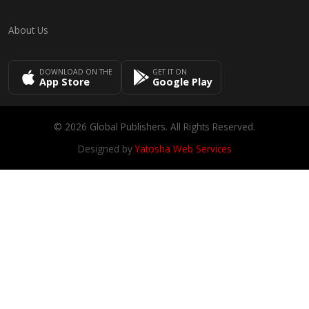
About Us
DOWNLOAD ON THE
GET IT ON
App Store
Google Play
© 2026 Global Publishers. All Rights Reserved.
Designed by
Yatosha Web Services