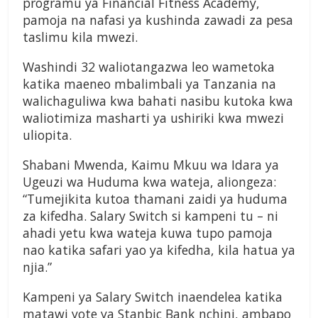
programu ya Financial Fitness Academy,
pamoja na nafasi ya kushinda zawadi za pesa
taslimu kila mwezi.
Washindi 32 waliotangazwa leo wametoka
katika maeneo mbalimbali ya Tanzania na
walichaguliwa kwa bahati nasibu kutoka kwa
waliotimiza masharti ya ushiriki kwa mwezi
uliopita.
Shabani Mwenda
, Kaimu Mkuu wa Idara ya
Ugeuzi wa
Huduma
kwa
wateja
, aliongeza:
“Tumejikita kutoa thamani zaidi ya huduma
za kifedha. Salary Switch si kampeni tu – ni
ahadi yetu kwa wateja kuwa tupo pamoja
nao katika safari yao ya kifedha, kila hatua ya
njia.”
Kampeni ya Salary Switch inaendelea katika
matawi yote ya Stanbic Bank nchini, ambapo