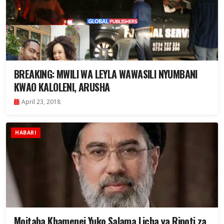
BREAKING: MWILI WA LEYLA WAWASILI NYUMBANI
KWAO KALOLENI, ARUSHA
April 23, 2018
HABARI
Mojtaba Khamenei Yuko Salama Licha ya Ripoti za