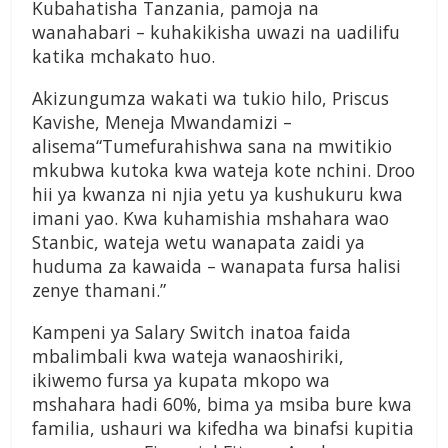
Kubahatisha Tanzania
, pamoja na
wanahabari – kuhakikisha uwazi na uadilifu
katika mchakato huo.
Akizungumza wakati wa tukio hilo,
Priscus
Kavishe
, Meneja Mwandamizi –
alisema
“Tumefurahishwa sana na mwitikio
mkubwa kutoka kwa wateja kote nchini. Droo
hii ya kwanza ni njia yetu ya kushukuru kwa
imani yao. Kwa kuhamishia mshahara wao
Stanbic, wateja wetu wanapata zaidi ya
huduma za kawaida – wanapata fursa halisi
zenye thamani.”
Kampeni ya Salary Switch inatoa faida
mbalimbali kwa wateja wanaoshiriki,
ikiwemo fursa ya kupata mkopo wa
mshahara hadi 60%, bima ya msiba bure kwa
familia, ushauri wa kifedha wa binafsi kupitia