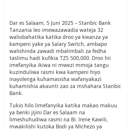
Dar es Salaam, 5 Juni 2025
– Stanbic Bank
Tanzania leo imewazawadia wateja 32
waliobahatika katika droo ya kwanza ya
kampeni yake ya
Salary Switch
, ambapo
walishinda zawadi mbalimbali za fedha
taslimu hadi kufikia TZS 500,000. Droo hii
imefanyika ikiwa ni mwezi mmoja tangu
kuzinduliwa rasmi kwa kampeni hiyo
inayolenga kuhamasisha wafanyakazi
kuhamishia akaunti zao za mshahara Stanbic
Bank.
Tukio hilo limefanyika katika makao makuu
ya benki jijini Dar es Salaam na
limeshuhudiwa rasmi na Bi. Irene Kawili
,
mwakilishi kutoka
Bodi ya Michezo ya