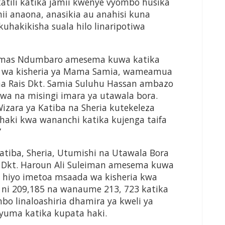
katili katika jamii kwenye vyombo husika
i anaona, anasikia au anahisi kuna
kuhakikisha suala hilo linaripotiwa
 Damas Ndumbaro amesema kuwa katika
a wa kisheria ya Mama Samia, wameamua
 na Rais Dkt. Samia Suluhu Hassan ambazo
wa na misingi imara ya utawala bora.
zara ya Katiba na Sheria kutekeleza
i haki kwa wananchi katika kujenga taifa
”
Katiba, Sheria, Utumishi na Utawala Bora
, Dkt. Haroun Ali Suleiman amesema kuwa
 hiyo imetoa msaada wa kisheria kwa
ni 209,185 na wanaume 213, 723 katika
bo linaloashiria dhamira ya kweli ya
yuma katika kupata haki.