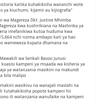
istoria katika kuhakikisha wananchi wote
o ya kiuchumi, kijamii au kijiografia”
i wa Magereza Dkt. Justine Mhimba
agereza kwa kushirikiana na Mashirika ya
eria imefanikiwa kutoa huduma kwa
,664 nchi nzima ambapo kati ya hao
 yao wameweza kupata dhamana na
awakili wa Serikali Bavoo Junusi
kuasisi kampeni ya msaada wa kisheria ya
aja ya watanzania masikini na makundi
 bila malipo
i makini wasikivu na wanajali maslahi na
li tutahakikisha popote kampeni hii
kono ili watanzania wanufaike na kampeni