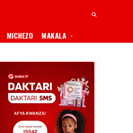
oggle Dropdown
Toggle Dropdown
MICHEZO
MAKALA