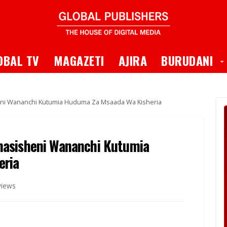
 Dropdown
T
OBAL TV
MAGAZETI
AJIRA
BURUDANI
ni Wananchi Kutumia Huduma Za Msaada Wa Kisheria
asisheni Wananchi Kutumia
eria
views