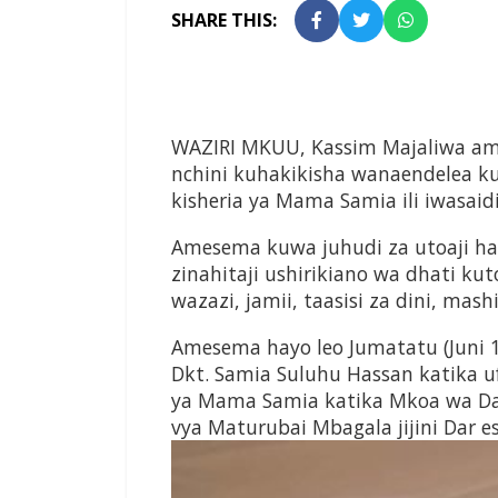
SHARE THIS:
WAZIRI MKUU, Kassim Majaliwa am
nchini kuhakikisha wanaendelea 
kisheria ya Mama Samia ili iwasaid
Amesema kuwa juhudi za utoaji haki
zinahitaji ushirikiano wa dhati ku
wazazi, jamii, taasisi za dini, mas
Amesema hayo leo Jumatatu (Juni 
Dkt. Samia Suluhu Hassan katika 
ya Mama Samia katika Mkoa wa Dar
vya Maturubai Mbagala jijini Dar e