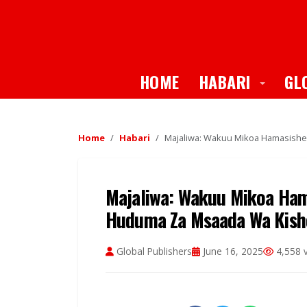
Toggle
HOME
HABARI
GL
Home
Habari
Majaliwa: Wakuu Mikoa Hamasishe
Majaliwa: Wakuu Mikoa Ham
Huduma Za Msaada Wa Kish
Global Publishers
June 16, 2025
4,558 