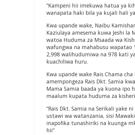
“Kampeni hii imekuwa hatua ya kih
wanapata haki bila ya kujali hali ya
Kwa upande wake, Naibu Kamishan
Kaziulaya amesema kuwa Jeshi la M
watoa Huduma za Msaada wa Kish
wafungwa na mahabusu wapatao 15
2,998 walihudumiwa na 978 kati
kuachiliwa huru.
Kwa upande wake Rais Chama cha M
amempongeza Rais Dkt. Samia kwa 
Mama Samia baada ya kuona ipo h
maalum kupata huduma za kisheria
“Rais Dkt. Samia na Serikali yake n
ustawi wa watanzania, sisi Mawaki
inapofika tunashiriki na kuunga m
hii”