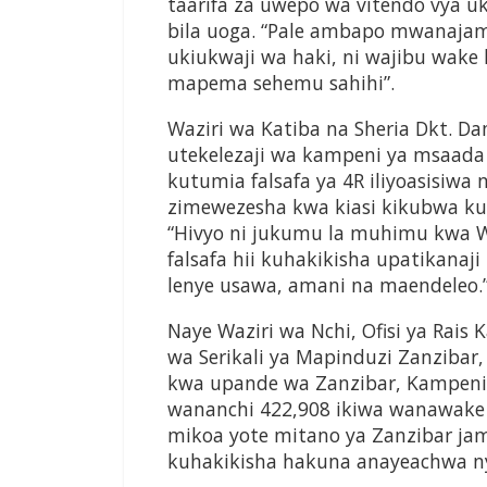
taarifa za uwepo wa vitendo vya u
bila uoga. “Pale ambapo mwanajami
ukiukwaji wa haki, ni wajibu wake 
mapema sehemu sahihi”.
Waziri wa Katiba na Sheria Dkt.
utekelezaji wa kampeni ya msaad
kutumia falsafa ya 4R iliyoasisiwa
zimewezesha kwa kiasi kikubwa ku
“Hivyo ni jukumu la muhimu kwa Wi
falsafa hii kuhakikisha upatikanaj
lenye usawa, amani na maendeleo.
Naye Waziri wa Nchi, Ofisi ya Rais 
wa Serikali ya Mapinduzi Zanzibar
kwa upande wa Zanzibar, Kampeni
wananchi 422,908 ikiwa wanawake 
mikoa yote mitano ya Zanzibar jam
kuhakikisha hakuna anayeachwa n