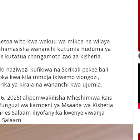
etoa wito kwa wakuu wa mikoa na wilaya
kuhamasisha wananchi kutumia huduma ya
ie kutatua changamoto zao za kisheria.
 haziwezi kufikiwa na Serikali pekee bali
toka kwa kila mmoja ikiwemo viongozi,
hirika ya kiraia na wananchi kwa ujumla.
16, 2025) alipomwakilisha Mheshimiwa Rais
ufunguzi wa kampeni ya Msaada wa Kisheria
 es Salaam iliyofanyika kwenye viwanja
s Salaam.