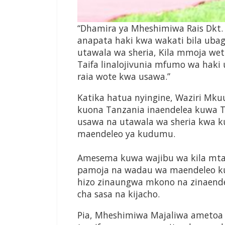
“Dhamira ya Mheshimiwa Rais Dkt. 
anapata haki kwa wakati bila ubag
utawala wa sheria, Kila mmoja we
Taifa linalojivunia mfumo wa haki
raia wote kwa usawa.”
Katika hatua nyingine, Waziri Mku
kuona Tanzania inaendelea kuwa Ta
usawa na utawala wa sheria kwa k
maendeleo ya kudumu.
Amesema kuwa wajibu wa kila mtan
pamoja na wadau wa maendeleo kush
hizo zinaungwa mkono na zinaende
cha sasa na kijacho.
Pia, Mheshimiwa Majaliwa ametoa