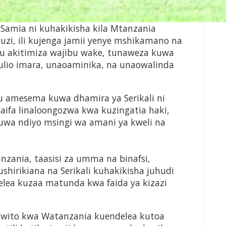
Samia ni kuhakikisha kila Mtanzania
uzi, ili kujenga jamii yenye mshikamano na
tu akitimiza wajibu wake, tunaweza kuwa
 ulio imara, unaoaminika, na unaowalinda
u amesema kuwa dhamira ya Serikali ni
ifa linaloongozwa kwa kuzingatia haki,
uwa ndiyo msingi wa amani ya kweli na
zania, taasisi za umma na binafsi,
irikiana na Serikali kuhakikisha juhudi
lea kuzaa matunda kwa faida ya kizazi
 wito kwa Watanzania kuendelea kutoa