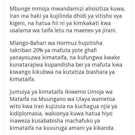
Mbunge mmoja mwandamizi alisisitiza kuwa,
Iran ina haki ya kujilinda dhidi ya vitisho vya
kigeni, na hatua hii ni ya kimkakati kwa
usalama wa taifa letu na maeneo ya jirani.
Mlango-Bahari wa Hormuz hupitisha
takriban 20% ya mafuta yote ghafi
yanayouzwa kimataifa, na kufungwa kwake
kunatarajiwa kupandisha bei ya mafuta kwa
kiwango kikubwa na kutatiza biashara ya
kimataifa.
Jumuiya ya kimataifa ikiwemo Umoja wa
Mataifa na Muungano wa Ulaya wametoa
wito kwa Iran kujizuia na kuchagua njia ya
kidiplomasia, wakionya kuwa hatua hiyo
inaweza kusababisha machafuko ya
kimataifa na kuvuruga amani ya kikanda.