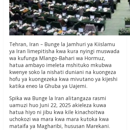
Tehran, Iran – Bunge la Jamhuri ya Kiislamu
ya Iran limepitisha kwa kura nyingi muswada
wa kufunga Mlango-Bahari wa Hormuz,
hatua ambayo imeleta mshituko mkubwa
kwenye soko la nishati duniani na kuongeza
hofu ya kuongezeka kwa mivutano ya kijeshi
katika eneo la Ghuba ya Uajemi.
Spika wa Bunge la Iran alitangaza rasmi
uamuzi huo Juni 22, 2025 akieleza kuwa
hatua hiyo ni jibu kwa kile kinachoitwa
uchokozi wa mara kwa mara kutoka kwa
mataifa ya Magharibi, hususan Marekani.