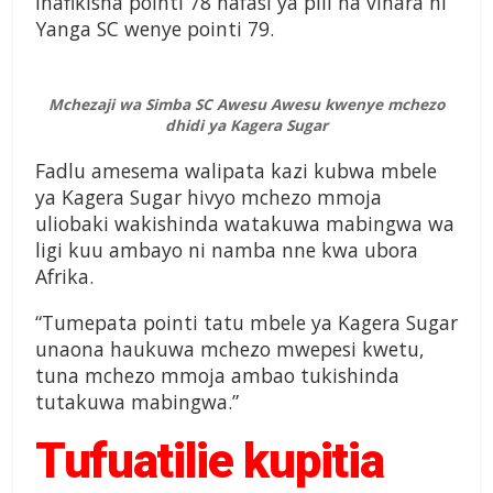
inafikisha pointi 78 nafasi ya pili na vinara ni
Yanga SC wenye pointi 79.
Mchezaji wa Simba SC Awesu Awesu kwenye mchezo
dhidi ya Kagera Sugar
Fadlu amesema walipata kazi kubwa mbele
ya Kagera Sugar hivyo mchezo mmoja
uliobaki wakishinda watakuwa mabingwa wa
ligi kuu ambayo ni namba nne kwa ubora
Afrika.
“Tumepata pointi tatu mbele ya Kagera Sugar
unaona haukuwa mchezo mwepesi kwetu,
tuna mchezo mmoja ambao tukishinda
tutakuwa mabingwa.”
Tufuatilie kupitia