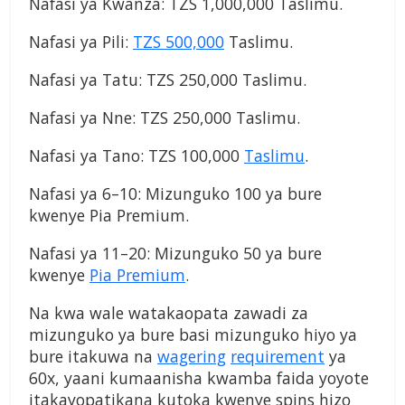
Nafasi ya Kwanza: TZS 1,000,000 Taslimu.
Nafasi ya Pili:
TZS 500,000
Taslimu.
Nafasi ya Tatu: TZS 250,000 Taslimu.
Nafasi ya Nne: TZS 250,000 Taslimu.
Nafasi ya Tano: TZS 100,000
Taslimu
.
Nafasi ya 6–10: Mizunguko 100 ya bure
kwenye Pia Premium.
Nafasi ya 11–20: Mizunguko 50 ya bure
kwenye
Pia Premium
.
Na kwa wale watakaopata zawadi za
mizunguko ya bure basi mizunguko hiyo ya
bure itakuwa na
wagering
requirement
ya
60x, yaani kumaanisha kwamba faida yoyote
itakayopatikana kutoka kwenye spins hizo