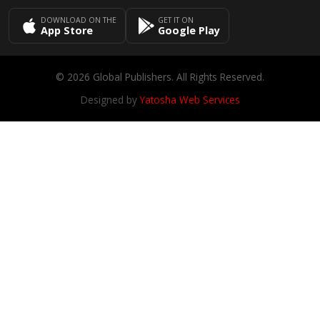
DOWNLOAD ON THE
GET IT ON
App Store
Google Play
© 2026 Global Publishers. All Rights Reserved.
Designed by
Yatosha Web Services