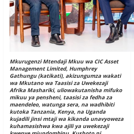
Mkurugenzi Mtendaji Mkuu wa CIC Asset
Management Limited, Humphrey
Gathungu (katikati), akizungumza wakati
wa Mkutano wa Taasisi za Uwekezaji
Afrika Mashariki, uliowakutanisha mifuko
mikuu ya pensheni, taasisi za fedha za
maendeleo, watunga sera, na wadhibiti
kutoka Tanzania, Kenya, na Uganda
kujadili jinsi mtaji wa kikanda unavyoweza
kuhamasishwa kwa ajili ya uwekezaji
kwenye miundombinu. Kushoto ni