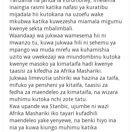
Tanzania na jarida la Euromoney, imesema
inaingia rasmi katika nafasi ya kuratibu
mijadala hii kutokana na uzoefu wake
mkubwa katika kuwezesha miamala migumu
kwenye sekta mbalimbali.
Waandaaji wa jukwaa wamesema hii ni
mwanzo tu, kuwa jukwaa hili ni sehemu ya
mpango wa muda mrefu wa kuhamishia
uzito wa uwekezaji wa miundombinu kutoka
kwenye masoko ya kimataifa hadi kwenye
taasisi za kifedha za Afrika Mashariki.
Jukwaa limevutia ushiriki wa hazina za taifa,
mifuko ya pensheni ya kitaifa, taasisi za
fedha za maendeleo za kimataifa, na wizara
muhimu kutoka nchi zote tatu.
Kwa upande wa Stanbic, ujumbe ni wazi
Afrika Mashariki iko tayari kufadhili
maendeleo yake yenyewe, na benki hiyo ina
nia ya kuwa kiungo muhimu katika