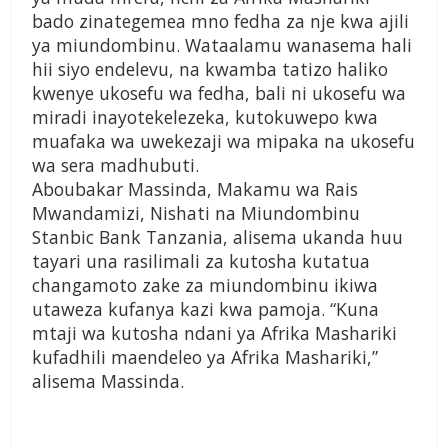
bado zinategemea mno fedha za nje kwa ajili
ya miundombinu. Wataalamu wanasema hali
hii siyo endelevu, na kwamba tatizo haliko
kwenye ukosefu wa fedha, bali ni ukosefu wa
miradi inayotekelezeka, kutokuwepo kwa
muafaka wa uwekezaji wa mipaka na ukosefu
wa sera madhubuti.
Aboubakar Massinda, Makamu wa Rais
Mwandamizi, Nishati na Miundombinu
Stanbic Bank Tanzania, alisema ukanda huu
tayari una rasilimali za kutosha kutatua
changamoto zake za miundombinu ikiwa
utaweza kufanya kazi kwa pamoja. “Kuna
mtaji wa kutosha ndani ya Afrika Mashariki
kufadhili maendeleo ya Afrika Mashariki,”
alisema Massinda.