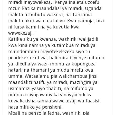
miradi inayowekeza, Kenya inaleta uzoefu
mzuri katika maandalizi ya miradi, Uganda
inaleta uthubutu wa sera, na Tanzania
inaleta ukubwa na utulivu. Kwa pamoja, hizi
ni fursa kamili na ya kuvutia kwa
wawekezaji.”
Katika siku ya kwanza, washiriki walijadili
kwa kina namna ya kutambua miradi ya
miundombinu inayotekelezeka siyo tu
pendekezo kubwa, bali miradi yenye mifumo
ya kifedha ya wazi, mbinu za kupunguza
hatari, na thamani ya muda mrefu kwa
umma. Wataalamu pia walichambua jinsi
maandalizi hafifu ya miradi, mazingira ya
usimamizi yasiyo thabiti, na mifumo ya
ununuzi iliyogawanyika vinavyoendelea
kuwakatisha tamaa wawekezaji wa taasisi
hasa mifuko ya pensheni.
Mbali na pengo la fedha, washiriki pia