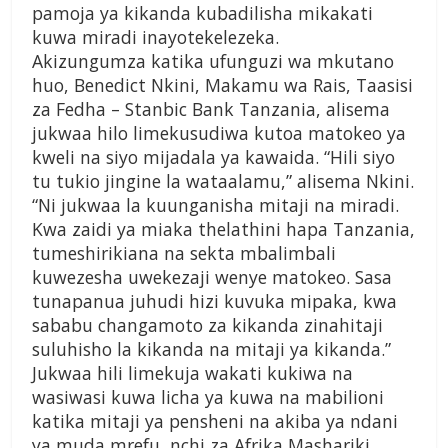
pamoja ya kikanda kubadilisha mikakati
kuwa miradi inayotekelezeka.
Akizungumza katika ufunguzi wa mkutano
huo, Benedict Nkini, Makamu wa Rais, Taasisi
za Fedha – Stanbic Bank Tanzania, alisema
jukwaa hilo limekusudiwa kutoa matokeo ya
kweli na siyo mijadala ya kawaida. “Hili siyo
tu tukio jingine la wataalamu,” alisema Nkini.
“Ni jukwaa la kuunganisha mitaji na miradi.
Kwa zaidi ya miaka thelathini hapa Tanzania,
tumeshirikiana na sekta mbalimbali
kuwezesha uwekezaji wenye matokeo. Sasa
tunapanua juhudi hizi kuvuka mipaka, kwa
sababu changamoto za kikanda zinahitaji
suluhisho la kikanda na mitaji ya kikanda.”
Jukwaa hili limekuja wakati kukiwa na
wasiwasi kuwa licha ya kuwa na mabilioni
katika mitaji ya pensheni na akiba ya ndani
ya muda mrefu, nchi za Afrika Mashariki