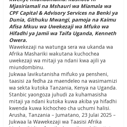
Mjasiriamali na Mshauri wa Miamala wa
CPF Capital & Advisory Services na Benki ya
Dunia, Githuku Mwangi, pamoja na Kaimu
Afisa Mkuu wa Uwekezaji wa Mfuko wa
Hifadhi ya Jamii wa Taifa Uganda, Kenneth
Owera.
Wawekezaji na watunga sera wa ukanda wa
Afrika Mashariki wakutana kuchochea
uwekezaji wa mitaji ya ndani kwa ajili ya
miundombinu.
Jukwaa lavikutanisha mifuko ya pensheni,
taasisi za fedha za maendeleo na wasimamizi
wa sekta kutoka Tanzania, Kenya na Uganda.
Stanbic yaongoza juhudi za kuhamasisha
mitaji ya ndani kutoka kuwa akiba ya hifadhi
kwenda kuwa kichocheo cha uchumi halisi.
Arusha, Tanzania – Jumatano, 23 Julai 2025 –
Jukwaa la Wawekezaji wa Taasisi Afrika