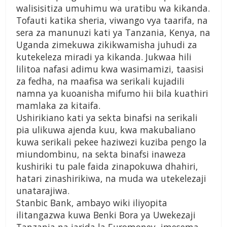
walisisitiza umuhimu wa uratibu wa kikanda.
Tofauti katika sheria, viwango vya taarifa, na
sera za manunuzi kati ya Tanzania, Kenya, na
Uganda zimekuwa zikikwamisha juhudi za
kutekeleza miradi ya kikanda. Jukwaa hili
lilitoa nafasi adimu kwa wasimamizi, taasisi
za fedha, na maafisa wa serikali kujadili
namna ya kuoanisha mifumo hii bila kuathiri
mamlaka za kitaifa.
Ushirikiano kati ya sekta binafsi na serikali
pia ulikuwa ajenda kuu, kwa makubaliano
kuwa serikali pekee haziwezi kuziba pengo la
miundombinu, na sekta binafsi inaweza
kushiriki tu pale faida zinapokuwa dhahiri,
hatari zinashirikiwa, na muda wa utekelezaji
unatarajiwa.
Stanbic Bank, ambayo wiki iliyopita
ilitangazwa kuwa Benki Bora ya Uwekezaji