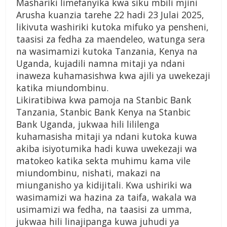
Mashariki limefanyika kwa siku mbili mjini
Arusha kuanzia tarehe 22 hadi 23 Julai 2025,
likivuta washiriki kutoka mifuko ya pensheni,
taasisi za fedha za maendeleo, watunga sera
na wasimamizi kutoka Tanzania, Kenya na
Uganda, kujadili namna mitaji ya ndani
inaweza kuhamasishwa kwa ajili ya uwekezaji
katika miundombinu.
Likiratibiwa kwa pamoja na Stanbic Bank
Tanzania, Stanbic Bank Kenya na Stanbic
Bank Uganda, jukwaa hili lililenga
kuhamasisha mitaji ya ndani kutoka kuwa
akiba isiyotumika hadi kuwa uwekezaji wa
matokeo katika sekta muhimu kama vile
miundombinu, nishati, makazi na
miunganisho ya kidijitali. Kwa ushiriki wa
wasimamizi wa hazina za taifa, wakala wa
usimamizi wa fedha, na taasisi za umma,
jukwaa hili linajipanga kuwa juhudi ya