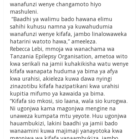
wanafunzi wenye changamoto hiyo
mashuleni.
“Baadhi ya walimu bado hawana elimu
sahihi kuhusu namna ya kuwahudumia
wanafunzi wenye kifafa, jambo linalowaweka
hatarini watoto hawa,” ameeleza.
Rebecca Lebi, mmoja wa wanachama wa
Tanzania Epilepsy Organisation, ametoa wito
kwa serikali na jamii kuhakikisha watu wenye
kifafa wanapata huduma ya bima ya afya
kwa urahisi, akieleza kuwa dawa nyingi
zinazotibu kifafa hazipatikani kwa urahisi
kupitia mifumo ya kawaida ya bima.
“Kifafa sio mkosi, sio laana, wala sio kurogwa.
Ni ugonjwa kama magonjwa mengine na
unaweza kumpata mtu yeyote. Huu ugonjwa
hauambukizi, lakini baadhi ya jamii bado
wanaamini kuwa majimaji yanayotoka kwa
mgonjwa wa kifafa yanaambukiza, jambo