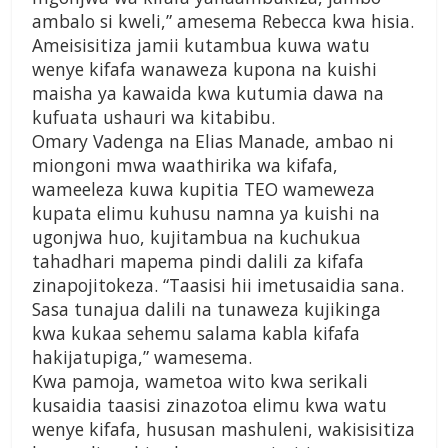
ambalo si kweli,” amesema Rebecca kwa hisia.
Ameisisitiza jamii kutambua kuwa watu
wenye kifafa wanaweza kupona na kuishi
maisha ya kawaida kwa kutumia dawa na
kufuata ushauri wa kitabibu.
Omary Vadenga na Elias Manade, ambao ni
miongoni mwa waathirika wa kifafa,
wameeleza kuwa kupitia TEO wameweza
kupata elimu kuhusu namna ya kuishi na
ugonjwa huo, kujitambua na kuchukua
tahadhari mapema pindi dalili za kifafa
zinapojitokeza. “Taasisi hii imetusaidia sana.
Sasa tunajua dalili na tunaweza kujikinga
kwa kukaa sehemu salama kabla kifafa
hakijatupiga,” wamesema.
Kwa pamoja, wametoa wito kwa serikali
kusaidia taasisi zinazotoa elimu kwa watu
wenye kifafa, hususan mashuleni, wakisisitiza