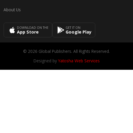
About Us
DOWNLOAD ON THE
GET IT ON
App Store
Google Play
© 2026 Global Publishers. All Rights Reserved.
Designed by
Yatosha Web Services