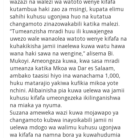
wazazi na walezi wa watoto wenye kifafa
kutambua haki zao za msingi, kupata elimu
sahihi kuhusu ugonjwa huo na kutatua
changamoto zinazowakabili katika malezi.
“Tumeanzisha mradi huu ili kuwajengea
uwezo wale wanaolea watoto wenye kifafa na
kuhakikisha jamii inaelewa kuwa watu hawa
wana haki sawa na wengine,” alisema Bi.
Mukoyi. Ameongeza kuwa, kwa sasa mradi
umeanza katika Mkoa wa Dar es Salaam,
ambako taasisi hiyo ina wanachama 1,000,
huku matarajio yakiwa kufikia mikoa yote
nchini. Alibainisha pia kuwa uelewa wa jamii
kuhusu kifafa umeongezeka ikilinganishwa
na miaka ya nyuma.
Suzana ameweka wazi kuwa mojawapo ya
changamoto kubwa inayoikabili jamii ni
uelewa mdogo wa walimu kuhusu ugonjwa
wa kifafa na namna bora ya kuwahudumia