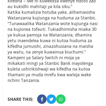
kifedha – iwe ni kuwekeza kwenye ndoto zao
au kukidhi mahitaji ya kila siku.”
Katika kumalizia hotuba yake, alihamasisha
Watanzania kujiunga na huduma za Stanbic.
“Tunawaalika Watanzania wote kujiunga nasi
na kujionea tofauti. Tukiadhimisha miaka 30
ya kukua pamoja na Watanzania, dhamira
yetu inaendelea kuwa ni kutoa huduma za
kifedha jumuishi, zinazohusiana na maisha
ya watu, na zenye kuwainua kiuchumi.”
Kampeni ya Salary Switch ni moja ya
mikakati mingi ya Stanbic Bank inayolenga
kuleta ushirikishwaji wa kifedha na kutoa
thamani ya muda mrefu kwa wateja wake
nchini Tanzania.
SHARE THIS: