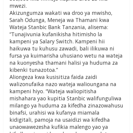
mwezi.
Akizungumza wakati wa droo ya mwisho,
Sarah Odunga, Meneja wa Thamani kwa
Wateja Stanbic Bank Tanzania, alisema:
“Tunajivunia kufanikisha hitimisho la
kampeni ya Salary Switch. Kampeni hii
haikuwa tu kuhusu zawadi, bali ilikuwa ni
fursa ya kuimarisha uhusiano wetu na wateja
na kuonyesha thamani halisi ya huduma za
kibenki tunazotoa.”
Aliongeza kwa kusisitiza faida zaidi
walizonufaika nazo wateja walioungana na
kampeni hiyo. “Wateja waliopitisha
mishahara yao kupitia Stanbic walifunguliwa
milango ya huduma za kifedha zinazowahusu
binafsi, urahisi wa kufanya miamala
kidigitali, pamoja na usaidizi wa kifedha
unaowawezesha kufikia malengo yao ya