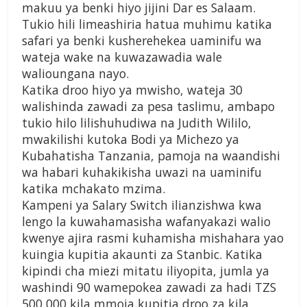
makuu ya benki hiyo jijini Dar es Salaam.
Tukio hili limeashiria hatua muhimu katika
safari ya benki kusherehekea uaminifu wa
wateja wake na kuwazawadia wale
walioungana nayo.
Katika droo hiyo ya mwisho, wateja 30
walishinda zawadi za pesa taslimu, ambapo
tukio hilo lilishuhudiwa na Judith Wililo,
mwakilishi kutoka Bodi ya Michezo ya
Kubahatisha Tanzania, pamoja na waandishi
wa habari kuhakikisha uwazi na uaminifu
katika mchakato mzima.
Kampeni ya Salary Switch ilianzishwa kwa
lengo la kuwahamasisha wafanyakazi walio
kwenye ajira rasmi kuhamisha mishahara yao
kuingia kupitia akaunti za Stanbic. Katika
kipindi cha miezi mitatu iliyopita, jumla ya
washindi 90 wamepokea zawadi za hadi TZS
500,000 kila mmoja kupitia droo za kila