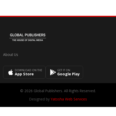
About Us
DOWNLOAD ON THE
GET IT ON
App Store
Google Play
© 2026 Global Publishers. All Rights Reserved.
Designed by
Yatosha Web Services