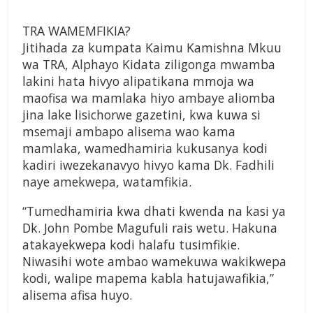
TRA WAMEMFIKIA?
Jitihada za kumpata Kaimu Kamishna Mkuu
wa TRA, Alphayo Kidata ziligonga mwamba
lakini hata hivyo alipatikana mmoja wa
maofisa wa mamlaka hiyo ambaye aliomba
jina lake lisichorwe gazetini, kwa kuwa si
msemaji ambapo alisema wao kama
mamlaka, wamedhamiria kukusanya kodi
kadiri iwezekanavyo hivyo kama Dk. Fadhili
naye amekwepa, watamfikia.
“Tumedhamiria kwa dhati kwenda na kasi ya
Dk. John Pombe Magufuli rais wetu. Hakuna
atakayekwepa kodi halafu tusimfikie.
Niwasihi wote ambao wamekuwa wakikwepa
kodi, walipe mapema kabla hatujawafikia,”
alisema afisa huyo.