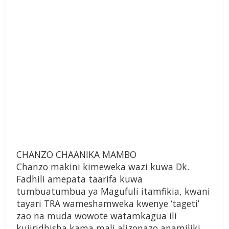
CHANZO CHAANIKA MAMBO
Chanzo makini kimeweka wazi kuwa Dk.
Fadhili amepata taarifa kuwa
tumbuatumbua ya Magufuli itamfikia, kwani
tayari TRA wameshamweka kwenye ‘tageti’
zao na muda wowote watamkagua ili
kujiridhisha kama mali alizonazo anamiliki