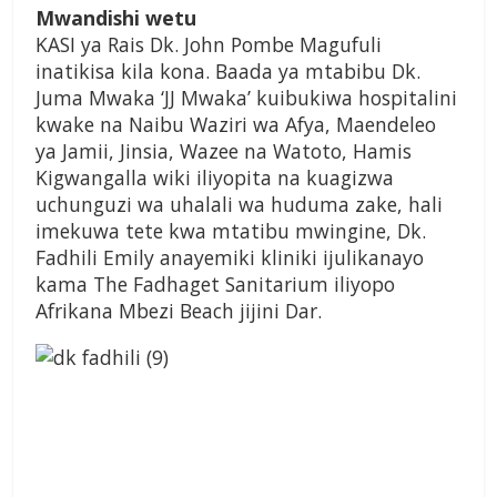
Mwandishi wetu
KASI ya Rais Dk. John Pombe Magufuli
inatikisa kila kona. Baada ya mtabibu Dk.
Juma Mwaka ‘JJ Mwaka’ kuibukiwa hospitalini
kwake na Naibu Waziri wa Afya, Maendeleo
ya Jamii, Jinsia, Wazee na Watoto, Hamis
Kigwangalla wiki iliyopita na kuagizwa
uchunguzi wa uhalali wa huduma zake, hali
imekuwa tete kwa mtatibu mwingine, Dk.
Fadhili Emily anayemiki kliniki ijulikanayo
kama The Fadhaget Sanitarium iliyopo
Afrikana Mbezi Beach jijini Dar.