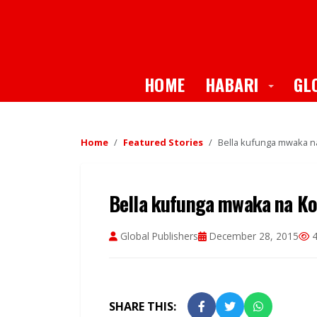
Toggle
HOME
HABARI
GL
Home
Featured Stories
Bella kufunga mwaka na 
Bella kufunga mwaka na Kof
Global Publishers
December 28, 2015
4
SHARE THIS: