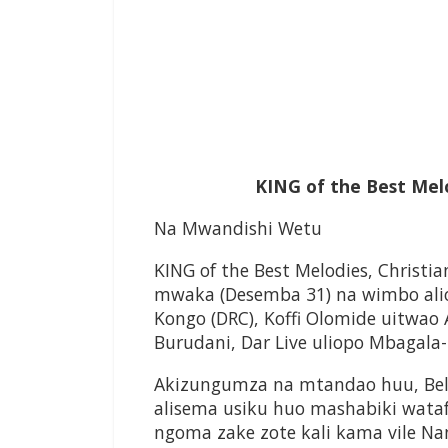
KING of the Best Melo
Na Mwandishi Wetu
KING of the Best Melodies, Christi
mwaka (Desemba 31) na wimbo ali
Kongo (DRC), Koffi Olomide uitwao
Burudani, Dar Live uliopo Mbagala-
Akizungumza na mtandao huu, Be
alisema usiku huo mashabiki wat
ngoma zake zote kali kama vile Na