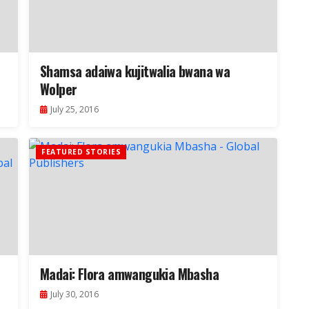
Shamsa adaiwa kujitwalia bwana wa
Wolper
July 25, 2016
FEATURED STORIES
Madai: Flora amwangukia Mbasha
July 30, 2016