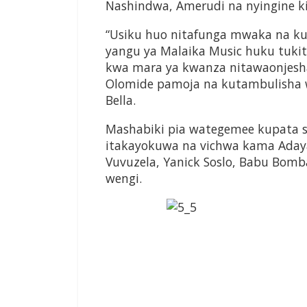
Nashindwa, Amerudi na nyingine k
“Usiku huo nitafunga mwaka na k
yangu ya Malaika Music huku tukit
kwa mara ya kwanza nitawaonjesha
Olomide pamoja na kutambulisha
Bella.
Mashabiki pia wategemee kupata s
itakayokuwa na vichwa kama Adaya,
Vuvuzela, Yanick Soslo, Babu Bom
wengi.