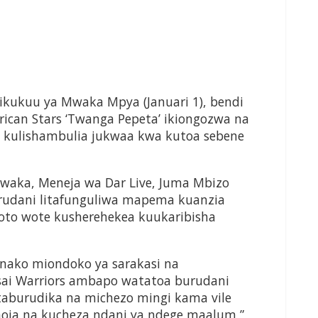
ikukuu ya Mwaka Mpya (Januari 1), bendi
rican Stars ‘Twanga Pepeta’ ikiongozwa na
a kulishambulia jukwaa kwa kutoa sebene
waka, Meneja wa Dar Live, Juma Mbizo
urudani litafunguliwa mapema kuanzia
oto wote kusherehekea kuukaribisha
unako miondoko ya sarakasi na
ai Warriors ambapo watatoa burudani
taburudika na michezo mingi kama vile
oja na kucheza ndani ya ndege maalum,”