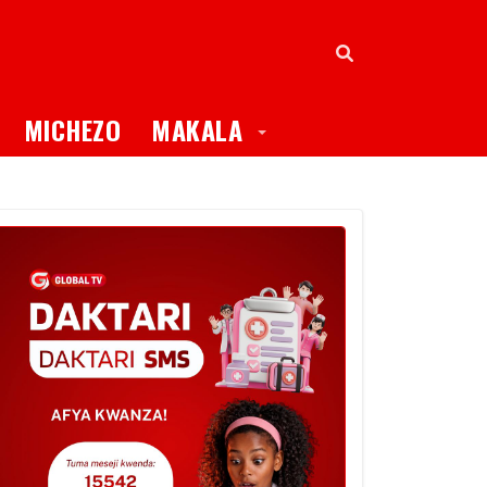
oggle Dropdown
Toggle Dropdown
MICHEZO
MAKALA