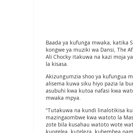
Baada ya kufunga mwaka, katika S
kongwe ya muziki wa Dansi, The Af
Ali Chocky itakuwa na kazi moja y
la kisasa.
Akizungumzia shoo ya kufungua m
alisema kuwa siku hiyo pazia la b
asubuhi kwa kutoa nafasi kwa wat
mwaka mpya.
“Tutakuwa na kundi linalotikisa k
mazingaombwe kwa watoto la Mas
zote bila kusahau watoto wote wa
kuogelea, kuteleza, kubembea pam