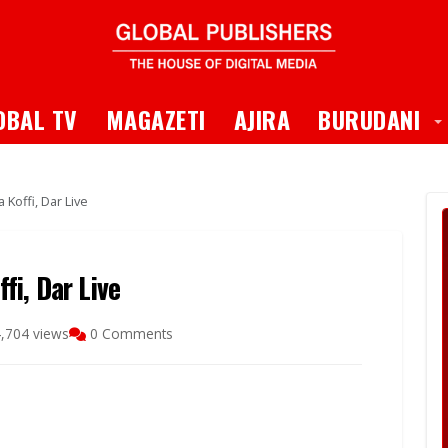
 Dropdown
T
OBAL TV
MAGAZETI
AJIRA
BURUDANI
Koffi, Dar Live
fi, Dar Live
,704 views
0 Comments