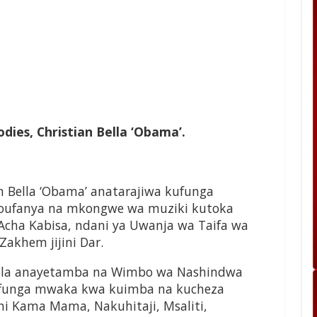
dies, Christian Bella ‘Obama’.
an Bella ‘Obama’ anatarajiwa kufunga
oufanya na mkongwe wa muziki kutoka
 Acha Kabisa, ndani ya Uwanja wa Taifa wa
Zakhem jijini Dar.
lla anayetamba na Wimbo wa Nashindwa
afunga mwaka kwa kuimba na kucheza
ni Kama Mama, Nakuhitaji, Msaliti,