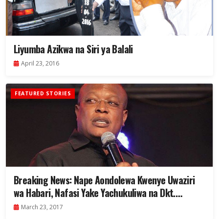
Liyumba Azikwa na Siri ya Balali
April 23, 2016
FEATURED STORIES
Breaking News: Nape Aondolewa Kwenye Uwaziri
wa Habari, Nafasi Yake Yachukuliwa na Dkt.
Mwakyembe
March 23, 2017