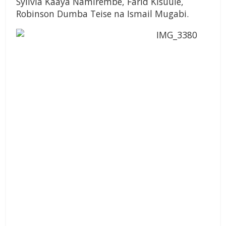
Sylivia Kaaya Namirembe, Farid Kisuule,
Robinson Dumba Teise na Ismail Mugabi.