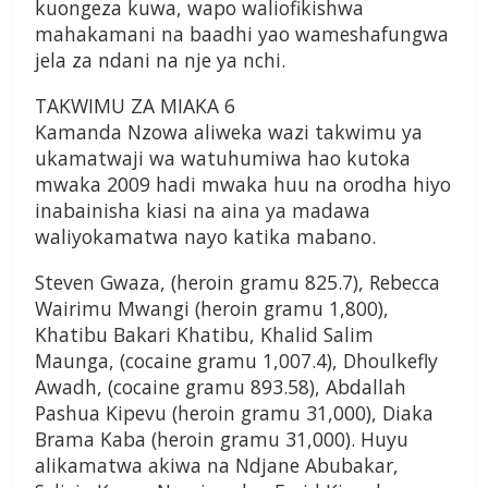
kuongeza kuwa, wapo waliofikishwa
mahakamani na baadhi yao wameshafungwa
jela za ndani na nje ya nchi.
TAKWIMU ZA MIAKA 6
Kamanda Nzowa aliweka wazi takwimu ya
ukamatwaji wa watuhumiwa hao kutoka
mwaka 2009 hadi mwaka huu na orodha hiyo
inabainisha kiasi na aina ya madawa
waliyokamatwa nayo katika mabano.
Steven Gwaza, (heroin gramu 825.7), Rebecca
Wairimu Mwangi (heroin gramu 1,800),
Khatibu Bakari Khatibu, Khalid Salim
Maunga, (cocaine gramu 1,007.4), Dhoulkefly
Awadh, (cocaine gramu 893.58), Abdallah
Pashua Kipevu (heroin gramu 31,000), Diaka
Brama Kaba (heroin gramu 31,000). Huyu
alikamatwa akiwa na Ndjane Abubakar,