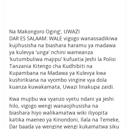
Na Makongoro Oging’, UWAZI
DAR ES SALAAM: WALE vigogo wanaosadikiwa
kujihusisha na biashara haramu ya madawa
ya kulevya ‘unga’ nchini wameanza
‘kutumbuliwa majipu’ kufuatia Jeshi la Polisi
Tanzania Kitengo cha Kudhibiti na
Kupambana na Madawa ya Kulevya kwa
kushirikiana na vyombo vingine vya dola
kuanza kuwakamata, Uwazi linakupa zaidi.
Kwa mujibu wa vyanzo vyetu ndani ya jeshi
hilo, vigogo wengi wanaojihusisha na
biashara hiyo walikamatwa wiki iliyopita
katika maeneo ya Kinondoni, Ilala na Temeke,
Dar baada ya wengine wengi kukamatwa siku