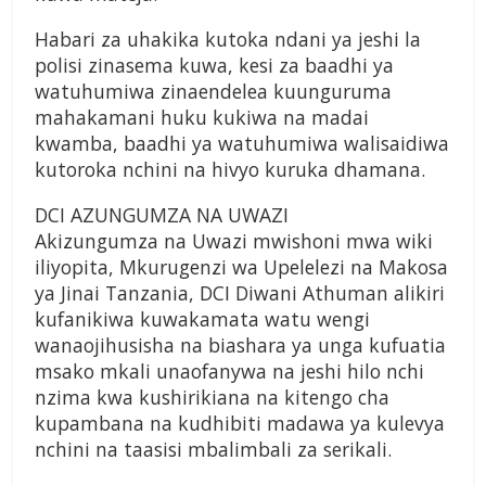
Habari za uhakika kutoka ndani ya jeshi la
polisi zinasema kuwa, kesi za baadhi ya
watuhumiwa zinaendelea kuunguruma
mahakamani huku kukiwa na madai
kwamba, baadhi ya watuhumiwa walisaidiwa
kutoroka nchini na hivyo kuruka dhamana.
DCI AZUNGUMZA NA UWAZI
Akizungumza na Uwazi mwishoni mwa wiki
iliyopita, Mkurugenzi wa Upelelezi na Makosa
ya Jinai Tanzania, DCI Diwani Athuman alikiri
kufanikiwa kuwakamata watu wengi
wanaojihusisha na biashara ya unga kufuatia
msako mkali unaofanywa na jeshi hilo nchi
nzima kwa kushirikiana na kitengo cha
kupambana na kudhibiti madawa ya kulevya
nchini na taasisi mbalimbali za serikali.