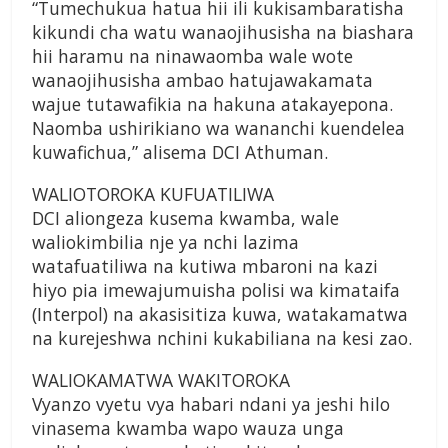
“Tumechukua hatua hii ili kukisambaratisha
kikundi cha watu wanaojihusisha na biashara
hii haramu na ninawaomba wale wote
wanaojihusisha ambao hatujawakamata
wajue tutawafikia na hakuna atakayepona.
Naomba ushirikiano wa wananchi kuendelea
kuwafichua,” alisema DCI Athuman.
WALIOTOROKA KUFUATILIWA
DCI aliongeza kusema kwamba, wale
waliokimbilia nje ya nchi lazima
watafuatiliwa na kutiwa mbaroni na kazi
hiyo pia imewajumuisha polisi wa kimataifa
(Interpol) na akasisitiza kuwa, watakamatwa
na kurejeshwa nchini kukabiliana na kesi zao.
WALIOKAMATWA WAKITOROKA
Vyanzo vyetu vya habari ndani ya jeshi hilo
vinasema kwamba wapo wauza unga