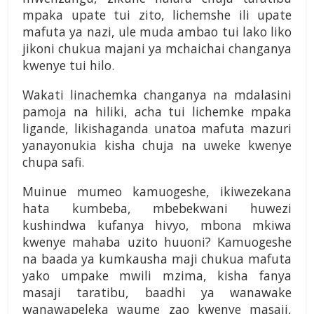
mpaka upate tui zito, lichemshe ili upate
mafuta ya nazi, ule muda ambao tui lako liko
jikoni chukua majani ya mchaichai changanya
kwenye tui hilo.
Wakati linachemka changanya na mdalasini
pamoja na hiliki, acha tui lichemke mpaka
ligande, likishaganda unatoa mafuta mazuri
yanayonukia kisha chuja na uweke kwenye
chupa safi.
Muinue mumeo kamuogeshe, ikiwezekana
hata kumbeba, mbebekwani huwezi
kushindwa kufanya hivyo, mbona mkiwa
kwenye mahaba uzito huuoni? Kamuogeshe
na baada ya kumkausha maji chukua mafuta
yako umpake mwili mzima, kisha fanya
masaji taratibu, baadhi ya wanawake
wanawapeleka waume zao kwenye masaji,