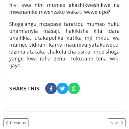
hivi kwa nini mumeo akashikweshikwe na
mwanamke mwenzako wakati wewe upo?
Shoga’angu mpapase taratibu mumeo huku
unamfanyia masaji, hakikisha kila idara
unaifikia, utakapofika katika mji mkuu wa
mumeo sidhani kama maumivu yatakuwepo,
lazima atataka chakula cha usiku, mpe shoga
yangu kwa raha zenu! Tukutane tena wiki
ijayo.
SHARE THIS:
Previous
Next