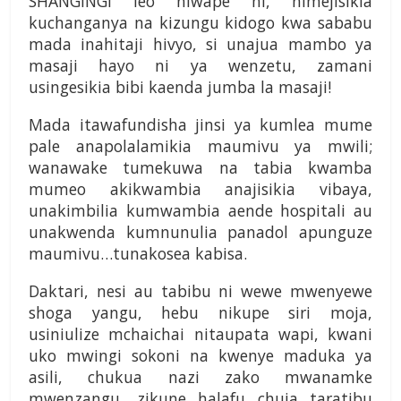
SHANGINGI leo niwape hi, nimejisikia
kuchanganya na kizungu kidogo kwa sababu
mada inahitaji hivyo, si unajua mambo ya
masaji hayo ni ya wenzetu, zamani
usingesikia bibi kaenda jumba la masaji!
Mada itawafundisha jinsi ya kumlea mume
pale anapolalamikia maumivu ya mwili;
wanawake tumekuwa na tabia kwamba
mumeo akikwambia anajisikia vibaya,
unakimbilia kumwambia aende hospitali au
unakwenda kumnunulia panadol apunguze
maumivu…tunakosea kabisa.
Daktari, nesi au tabibu ni wewe mwenyewe
shoga yangu, hebu nikupe siri moja,
usiniulize mchaichai nitaupata wapi, kwani
uko mwingi sokoni na kwenye maduka ya
asili, chukua nazi zako mwanamke
mwenzangu, zikune halafu chuja taratibu