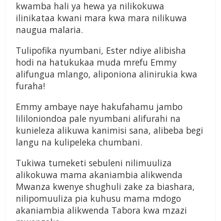
kwamba hali ya hewa ya nilikokuwa
ilinikataa kwani mara kwa mara nilikuwa
naugua malaria.
Tulipofika nyumbani, Ester ndiye alibisha
hodi na hatukukaa muda mrefu Emmy
alifungua mlango, aliponiona alinirukia kwa
furaha!
Emmy ambaye naye hakufahamu jambo
lililoniondoa pale nyumbani alifurahi na
kunieleza alikuwa kanimisi sana, alibeba begi
langu na kulipeleka chumbani.
Tukiwa tumeketi sebuleni nilimuuliza
alikokuwa mama akaniambia alikwenda
Mwanza kwenye shughuli zake za biashara,
nilipomuuliza pia kuhusu mama mdogo
akaniambia alikwenda Tabora kwa mzazi