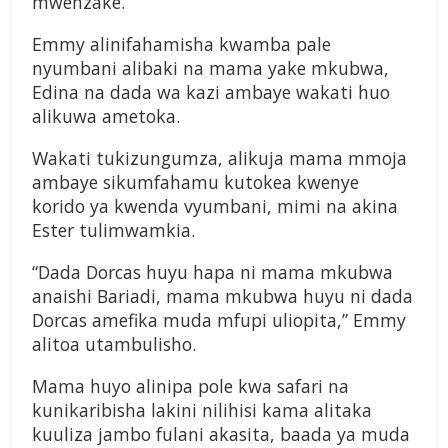
mwenzake.
Emmy alinifahamisha kwamba pale
nyumbani alibaki na mama yake mkubwa,
Edina na dada wa kazi ambaye wakati huo
alikuwa ametoka.
Wakati tukizungumza, alikuja mama mmoja
ambaye sikumfahamu kutokea kwenye
korido ya kwenda vyumbani, mimi na akina
Ester tulimwamkia.
“Dada Dorcas huyu hapa ni mama mkubwa
anaishi Bariadi, mama mkubwa huyu ni dada
Dorcas amefika muda mfupi uliopita,” Emmy
alitoa utambulisho.
Mama huyo alinipa pole kwa safari na
kunikaribisha lakini nilihisi kama alitaka
kuuliza jambo fulani akasita, baada ya muda