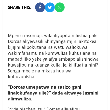
SHARE THIS:
Mpenzi msomaji, wiki iliyopita niliishia pale
Dorcas aliyewasili Shinyanga mjini akitokea
kijijini alipokutana na watu waliokuwa
wakimfahamu na kumwuliza kuhusiana na
mabadiliko yake ya afya ambapo alishindwa
kuwajibu na kuanza kulia. Je, kilifuatia nini?
Songa mbele na mkasa huu wa
kuhuzunisha…
“
Dorcas umepatwa na tatizo gani
linalokufanya ulie?” dada aitwaye Jasmini
alimwuliza.
“Nyie niacheni tu,” Dorcas aliwajibu.