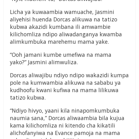
Licha ya kuwaambia wamuache, Jasmini
aliyehisi huenda Dorcas alikuwa na tatizo
kubwa akazidi kumbana ili amwambie
kilichomliza ndipo aliwadanganya kwamba
alimkumbuka marehemu mama yake.
“Ooh jamani kumbe umefiwa na mama
yako?” Jasmini alimwuliza.
Dorcas aliwajibu ndiyo ndipo wakazidi kumpa
pole na kumwambia alikuwa na sababu ya
kudhoofu kwani kufiwa na mama lilikuwa
tatizo kubwa.
“Ndiyo hivyo, yaani kila ninapomkumbuka
naumia sana,” Dorcas aliwaambia bila kujua
kama kilichomliza ni kitendo cha kikatili
alichofanyiwa na Evance pamoja na mama