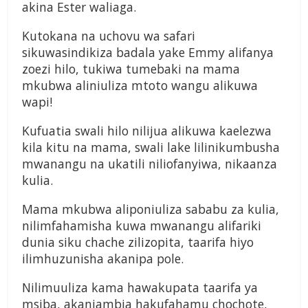
akina Ester waliaga.
Kutokana na uchovu wa safari
sikuwasindikiza badala yake Emmy alifanya
zoezi hilo, tukiwa tumebaki na mama
mkubwa aliniuliza mtoto wangu alikuwa
wapi!
Kufuatia swali hilo nilijua alikuwa kaelezwa
kila kitu na mama, swali lake lilinikumbusha
mwanangu na ukatili niliofanyiwa, nikaanza
kulia.
Mama mkubwa aliponiuliza sababu za kulia,
nilimfahamisha kuwa mwanangu alifariki
dunia siku chache zilizopita, taarifa hiyo
ilimhuzunisha akanipa pole.
Nilimuuliza kama hawakupata taarifa ya
msiba, akaniambia hakufahamu chochote,