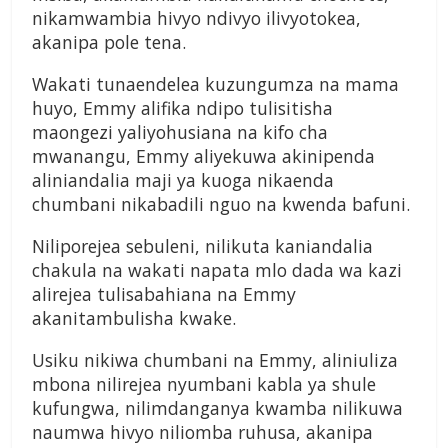
nikamwambia hivyo ndivyo ilivyotokea,
akanipa pole tena.
Wakati tunaendelea kuzungumza na mama
huyo, Emmy alifika ndipo tulisitisha
maongezi yaliyohusiana na kifo cha
mwanangu, Emmy aliyekuwa akinipenda
aliniandalia maji ya kuoga nikaenda
chumbani nikabadili nguo na kwenda bafuni.
Niliporejea sebuleni, nilikuta kaniandalia
chakula na wakati napata mlo dada wa kazi
alirejea tulisabahiana na Emmy
akanitambulisha kwake.
Usiku nikiwa chumbani na Emmy, aliniuliza
mbona nilirejea nyumbani kabla ya shule
kufungwa, nilimdanganya kwamba nilikuwa
naumwa hivyo niliomba ruhusa, akanipa