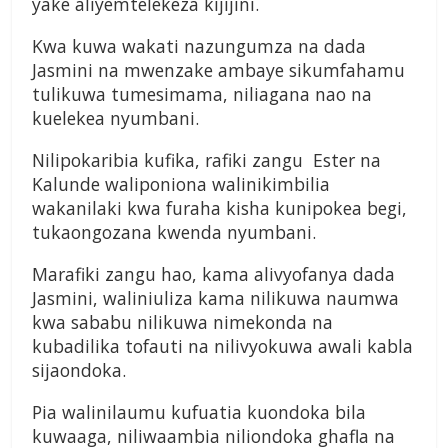
yake aliyemtelekeza kijijini.
Kwa kuwa wakati nazungumza na dada
Jasmini na mwenzake ambaye sikumfahamu
tulikuwa tumesimama, niliagana nao na
kuelekea nyumbani.
Nilipokaribia kufika, rafiki zangu Ester na
Kalunde waliponiona walinikimbilia
wakanilaki kwa furaha kisha kunipokea begi,
tukaongozana kwenda nyumbani.
Marafiki zangu hao, kama alivyofanya dada
Jasmini, waliniuliza kama nilikuwa naumwa
kwa sababu nilikuwa nimekonda na
kubadilika tofauti na nilivyokuwa awali kabla
sijaondoka.
Pia walinilaumu kufuatia kuondoka bila
kuwaaga, niliwaambia niliondoka ghafla na