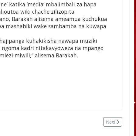
ne’ katika ‘media’ mbalimbali za hapa
ioutoa wiki chache zilizopita.
ano, Barakah alisema ameamua kuchukua
i kwa mashabiki wake sambamba na kuwapa
hajipanga kuhakikisha nawapa muziki
 ngoma kadri nitakavyoweza na mpango
iezi miwili,” alisema Barakah.
Next