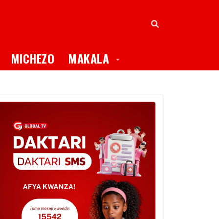
oggle Dropdown
Toggle Dropdown
MICHEZO
MAKALA