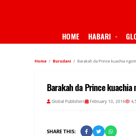
Toggle
HOME
HABARI
GL
Home
Burudani
Barakah da Prince kuachia ngom
Barakah da Prince kuachia
Global Publishers
February 10, 2016
4,
SHARE THIS: