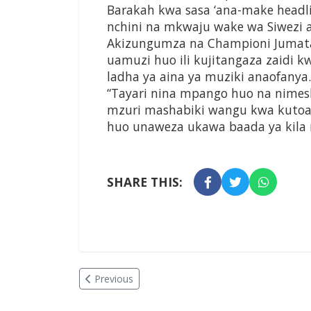
Barakah kwa sasa ‘ana-make headli
nchini na mkwaju wake wa Siwezi al
Akizungumza na Championi Jumat
uamuzi huo ili kujitangaza zaid
ladha ya aina ya muziki anaofanya.
“Tayari nina mpango huo na nimes
mzuri mashabiki wangu kwa kutoa
huo unaweza ukawa baada ya kila m
SHARE THIS:
Previous