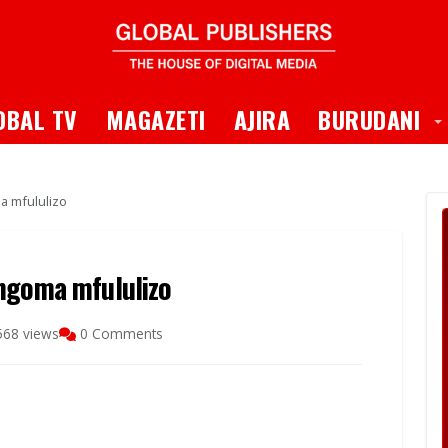
 Dropdown
T
OBAL TV
MAGAZETI
AJIRA
BURUDANI
a mfululizo
 ngoma mfululizo
568 views
0 Comments