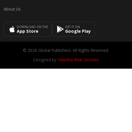
About Us
DOWNLOAD ON THE
GET IT ON
App Store
Google Play
© 2026 Global Publishers. All Rights Reserved.
Designed by
Yatosha Web Services