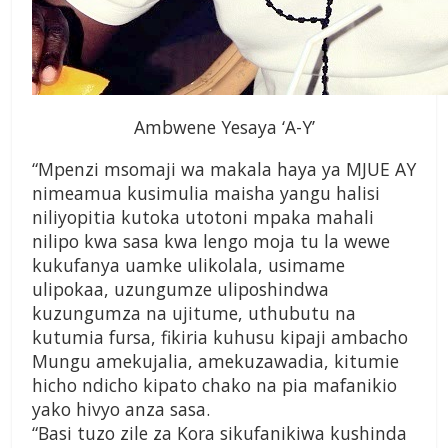
Ambwene Yesaya ‘A-Y’
“Mpenzi msomaji wa makala haya ya MJUE AY
nimeamua kusimulia maisha yangu halisi
niliyopitia kutoka utotoni mpaka mahali
nilipo kwa sasa kwa lengo moja tu la wewe
kukufanya uamke ulikolala, usimame
ulipokaa, uzungumze uliposhindwa
kuzungumza na ujitume, uthubutu na
kutumia fursa, fikiria kuhusu kipaji ambacho
Mungu amekujalia, amekuzawadia, kitumie
hicho ndicho kipato chako na pia mafanikio
yako hivyo anza sasa.
“Basi tuzo zile za Kora sikufanikiwa kushinda