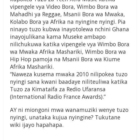
vipengele vya Video Bora, Wimbo Bora wa
Mahadhi ya Reggae, Msanii Bora wa Mwaka,
Kolabo Bora ya Afrika na nyingine nyingi. Pia
ninayo tuzo kubwa inayotolewa nchini Ghana
inayojulikana kama Museke ambapo
nilichukuwa katika vipengele vya Wimbo Bora
wa Mwaka Afrika Mashariki, Wimbo Bora wa
Hip Hop pamoja na Msanii Bora wa Kiume
Afrika Mashariki.
“Naweza kusema mwaka 2010 nilipokea tuzo
nyingi sana kwani baadaye niliteuliwa katika
Tuzo za Kimataifa za Redio Ufaransa
(International Radio France Awards).”
AY ni miongoni mwa wanamuziki wenye tuzo
nyingi, unataka kujua nyingine? Tukutane
wiki ijayo hapahapa.