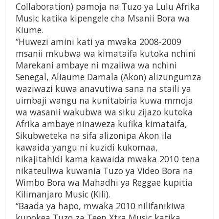
Collaboration) pamoja na Tuzo ya Lulu Afrika
Music katika kipengele cha Msanii Bora wa
Kiume.
“Huwezi amini kati ya mwaka 2008-2009
msanii mkubwa wa kimataifa kutoka nchini
Marekani ambaye ni mzaliwa wa nchini
Senegal, Aliaume Damala (Akon) alizungumza
waziwazi kuwa anavutiwa sana na staili ya
uimbaji wangu na kunitabiria kuwa mmoja
wa wasanii wakubwa wa siku zijazo kutoka
Afrika ambaye ninaweza kufika kimataifa,
Sikubweteka na sifa alizonipa Akon ila
kawaida yangu ni kuzidi kukomaa,
nikajitahidi kama kawaida mwaka 2010 tena
nikateuliwa kuwania Tuzo ya Video Bora na
Wimbo Bora wa Mahadhi ya Reggae kupitia
Kilimanjaro Music (Kili).
“Baada ya hapo, mwaka 2010 nilifanikiwa
kupokea Tuzo za Teen Xtra Music katika