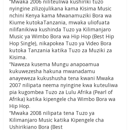
“Mwaka 2006 niliteuliwa kushiriki tuzo
nyingine zilizojulikana kama Kisima Music
nchini Kenya kama Mwanamuziki Bora wa
Kiume kutokaTanzania, mwaka uliofuata
nilifanikiwa kushinda Tuzo ya Kilimanjaro
Music ya Wimbo Bora wa Hip Hop (Best Hip
Hop Single), nikapokea Tuzo ya Video Bora
kutoka Tanzania katika Tuzo za Muziki za
Kisima.
“Naweza kusema Mungu anapoamua
kukuwezesha hakuna mwanadamu
anayeweza kukushusha tena kwani Mwaka
2007 nilipata neema nyingine kwa kuteuliwa
pia kugombea Tuzo za Lulu Afrika (Pearl of
Afrika) katika kipengele cha Wimbo Bora wa
Hip Hop.
“Mwaka 2008 nilipata tena Tuzo ya
Kilimanjaro Music katika Kipengele cha
Ushirikiano Bora (Best